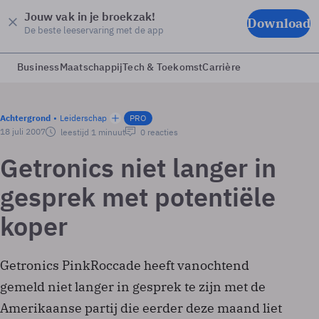
Jouw vak in je broekzak!
Download
De beste leeservaring met de app
Business
Maatschappij
Tech & Toekomst
Carrière
Achtergrond
Leiderschap
PRO
18 juli 2007
leestijd 1 minuut
0 reacties
Getronics niet langer in
gesprek met potentiële
koper
Getronics PinkRoccade heeft vanochtend
gemeld niet langer in gesprek te zijn met de
Amerikaanse partij die eerder deze maand liet