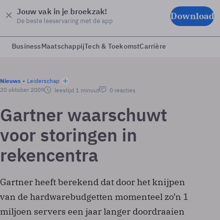
Jouw vak in je broekzak!
Download
De beste leeservaring met de app
Business
Maatschappij
Tech & Toekomst
Carrière
Nieuws
Leiderschap
20 oktober 2009
leestijd 1 minuut
0 reacties
Gartner waarschuwt
voor storingen in
rekencentra
Gartner heeft berekend dat door het knijpen
van de hardwarebudgetten momenteel zo’n 1
miljoen servers een jaar langer doordraaien