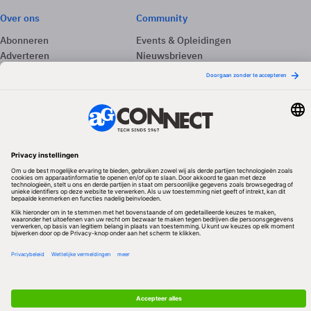
Over ons
Community
Abonneren
Events & Opleidingen
Adverteren
Nieuwsbrieven
Contact
Vacatures
Colofon
Whitepapers
Onze app
Privacyinstellingen
Volg ons
Redactionele partner
Algemene Voorwaarden & Copyrights
Privacy & Cookies