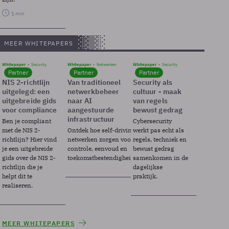
1 min
MEER WHITEPAPERS
Whitepaper
Security
Whitepaper
Netwerken
Whitepaper
Security
Partner
Partner
Partner
NIS 2-richtlijn
Van traditioneel
Security als
uitgelegd: een
netwerkbeheer
cultuur - maak
uitgebreide gids
naar AI
van regels
voor compliance
aangestuurde
bewust gedrag
infrastructuur
Ben je compliant
Cybersecurity
met de NIS 2-
Ontdek hoe self-driving
werkt pas echt als
richtlijn? Hier vind
netwerken zorgen voor
regels, techniek en
je een uitgebreide
controle, eenvoud en
bewust gedrag
gids over de NIS 2-
toekomstbestendigheid.
samenkomen in de
richtlijn die je
dagelijkse
helpt dit te
praktijk.
realiseren.
MEER WHITEPAPERS