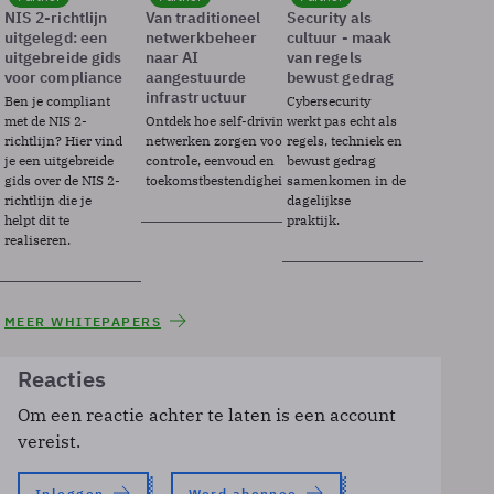
NIS 2-richtlijn
Van traditioneel
Security als
uitgelegd: een
netwerkbeheer
cultuur - maak
uitgebreide gids
naar AI
van regels
voor compliance
aangestuurde
bewust gedrag
infrastructuur
Ben je compliant
Cybersecurity
met de NIS 2-
Ontdek hoe self-driving
werkt pas echt als
richtlijn? Hier vind
netwerken zorgen voor
regels, techniek en
je een uitgebreide
controle, eenvoud en
bewust gedrag
gids over de NIS 2-
toekomstbestendigheid.
samenkomen in de
richtlijn die je
dagelijkse
helpt dit te
praktijk.
realiseren.
MEER WHITEPAPERS
Reacties
Om een reactie achter te laten is een account
vereist.
Inloggen
Word abonnee