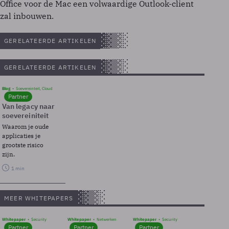
Office voor de Mac een volwaardige Outlook-client
zal inbouwen.
GERELATEERDE ARTIKELEN
GERELATEERDE ARTIKELEN
Blog
Soevereinteit, Cloud
Partner
Van legacy naar
soevereiniteit
Waarom je oude
applicaties je
grootste risico
zijn.
1 min
MEER WHITEPAPERS
Whitepaper
Security
Whitepaper
Netwerken
Whitepaper
Security
Partner
Partner
Partner