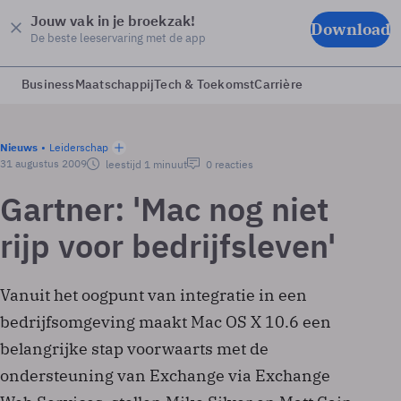
Jouw vak in je broekzak!
Download
De beste leeservaring met de app
Business
Maatschappij
Tech & Toekomst
Carrière
Nieuws
Leiderschap
31 augustus 2009
leestijd 1 minuut
0 reacties
Gartner: 'Mac nog niet
rijp voor bedrijfsleven'
Vanuit het oogpunt van integratie in een
bedrijfsomgeving maakt Mac OS X 10.6 een
belangrijke stap voorwaarts met de
ondersteuning van Exchange via Exchange