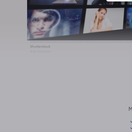
Shutterstock
© Shutterstock
M