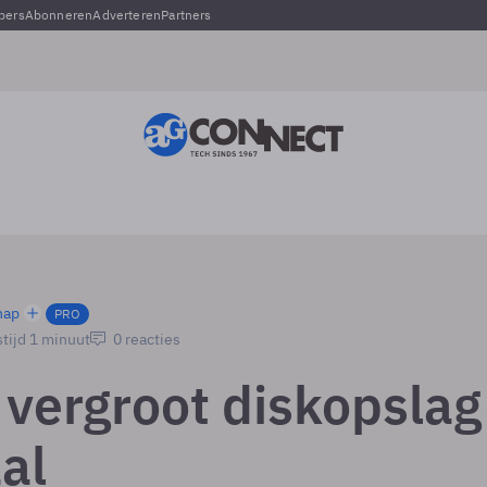
pers
Abonneren
Adverteren
Partners
hap
PRO
tijd 1 minuut
0 reacties
 vergroot diskopslag
al