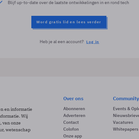
Blijf up-to-date over de laatste ontwikkelingen in en rond tech
Word gratis lid en lees verder
Heb je al een account?
Log in
Over ons
Community
Abonneren
Events & Opl
ën en informatie
Adverteren
Nieuwsbriev
sformatie. Wij
Contact
Vacatures
t, van onze
Colofon
Whitepapers
uur, wetenschap
Onze app