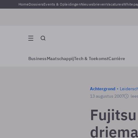
Home
Dossiers
Events & Opleidingen
Nieuwsbrieven
Vacatures
Whitepa
Business
Maatschappij
Tech & Toekomst
Carrière
Achtergrond
Leidersc
13 augustus 2007
lees
Fujitsu
driema