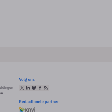
Volg ons
eidingen
en
Redactionele partner