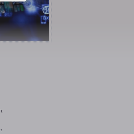
n:
rs