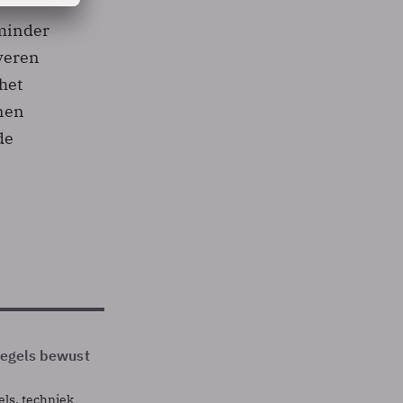
 minder
veren
het
anen
de
 regels bewust
els, techniek