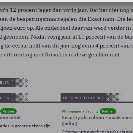
zo’n 12 procent lager dan vorig jaar. Dat het niet nóg
 aan de besparingsmaatregelen die Exact nam. Die le
iljoen euro op. Als onderdeel daarvan werd verder in 
 gesneden. Nadat vorig jaar al 10 procent van de b
g de eerste helft van dit jaar nog eens 4 procent van 
 uitbreiding met Orisoft is in deze getallen niet
ELEN
ELEN
MEER WHITEPAPERS
Partner
Whitepaper
Security
Partner
ereiniteit
Security als cultuur - maak van
gedrag
ies je grootste risico zijn.
Cybersecurity werkt pas echt als reg