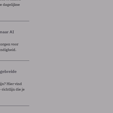
 dagelijkse
 naar AI
zorgen voor
endigheid.
itgebreide
ijn? Hier vind
richtlijn die je