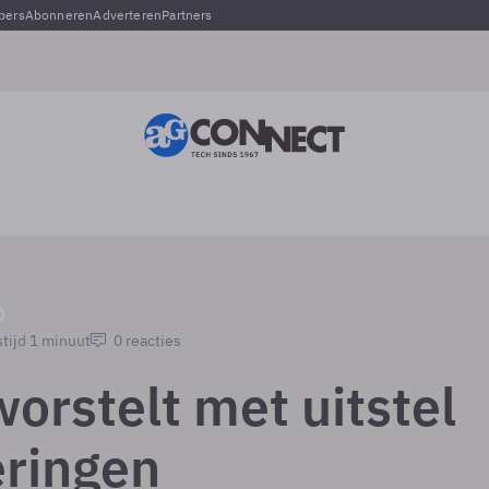
pers
Abonneren
Adverteren
Partners
tijd 1 minuut
0 reacties
orstelt met uitstel
eringen