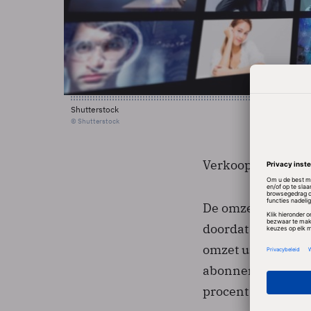
Shutterstock
© Shutterstock
Verkoopcycli duren
De omzet kwam op 
doordat Exact de 
omzet uit onderho
abonnementen op 
procent naar meer