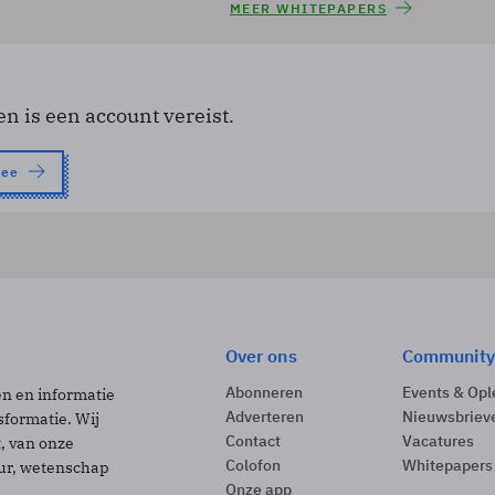
MEER WHITEPAPERS
en is een account vereist.
nee
Over ons
Community
Abonneren
Events & Opl
ën en informatie
Adverteren
Nieuwsbriev
sformatie. Wij
Contact
Vacatures
t, van onze
Colofon
Whitepapers
uur, wetenschap
Onze app