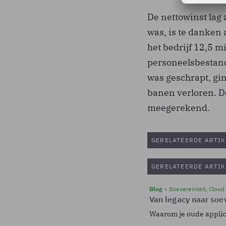
De nettowinst lag 
was, is te danken
het bedrijf 12,5 m
personeelsbestand
was geschrapt, gin
banen verloren. De
meegerekend.
GERELATEERDE ARTIK
GERELATEERDE ARTIK
Blog
Soevereinteit, Cloud
Van legacy naar soev
Waarom je oude applicat