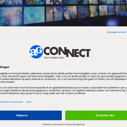
 nu twee keer zo lang als vorig jaar, meldt Exact.
117,6 miljoen euro, 9,6 procent lager dan vorig jaar
omzetdaling bij licenties wist te compenseren met m
ud. Ook Exact Online deed het goed. Het aantal
deze SaaS-vorm van de Exact-software groeide met
 dan 10.000.