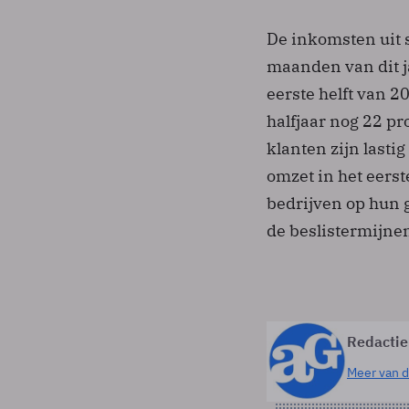
De inkomsten uit s
maanden van dit j
eerste helft van 2
halfjaar nog 22 p
klanten zijn lasti
omzet in het eers
bedrijven op hun g
de beslistermijne
Redactie
Meer van d