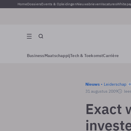
Home
Dossiers
Events & Opleidingen
Nieuwsbrieven
Vacatures
Whitepa
Business
Maatschappij
Tech & Toekomst
Carrière
Nieuws
Leiderschap
31 augustus 2009
lees
Exact w
invest