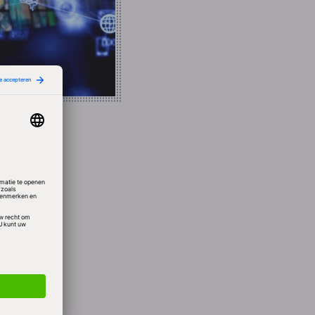
, mede
eer
 45