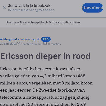
Jouw vak in je broekzak!
Download
De beste leeservaring met de app
Business
Maatschappij
Tech & Toekomst
Carrière
Achtergrond
Leiderschap
PRO
29 april 2003
leestijd 1 minuut
0 reacties
Ericsson dieper in rood
Ericsson heeft in het eerste kwartaal een
verlies geleden van 4,3 miljard kroon (468
miljoen euro), vergeleken met 3 miljard kroon
een jaar eerder. De Zweedse fabrikant van
telecommunicatieapparatuur zag gelijktijdig
de omzet met 30 procent inzakken tot 25,9