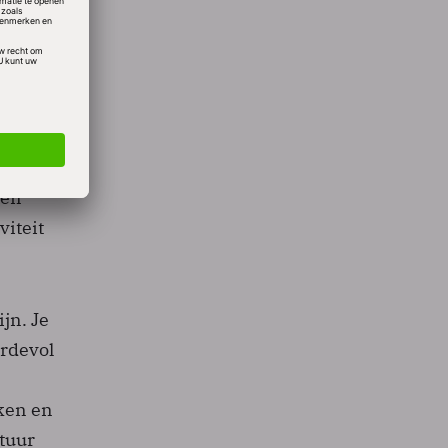
je heen
 laat
 en
viteit
jn. Je
ardevol
ken en
ltuur