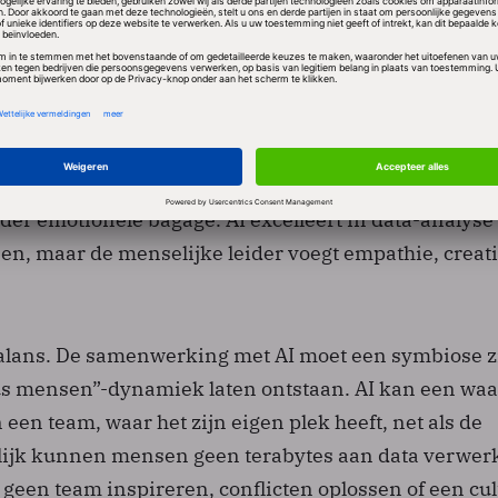
ie vandaan komt. Als leider wordt je ethische kompas
n wel je belangrijkste toegevoegde waarde.
vies geeft en het team van ervaren mensen dat je om 
dat je vertrouwt, geeft een tegengesteld advies - waar
en? Volg je de data of de intuïtie? AI werkt sneller,
der emotionele bagage. AI excelleert in data-analyse
n, maar de menselijke leider voegt empathie, creati
 balans. De samenwerking met AI moet een symbiose zi
sus mensen”-dynamiek laten ontstaan. AI kan een wa
 een team, waar het zijn eigen plek heeft, net als de
lijk kunnen mensen geen terabytes aan data verwer
geen team inspireren, conflicten oplossen of een cu