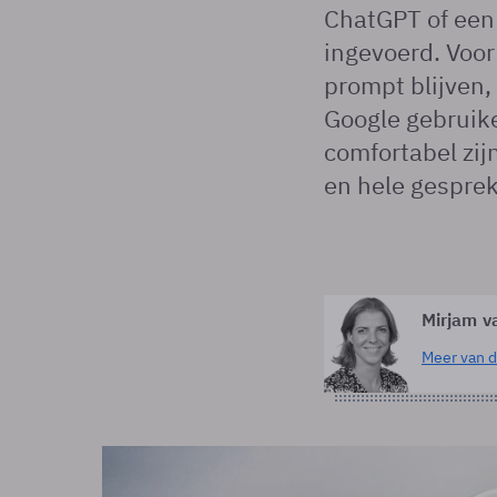
ChatGPT of een 
ingevoerd. Voor
prompt blijven,
Google gebruik
comfortabel zi
en hele gespre
Mirjam v
Meer van d