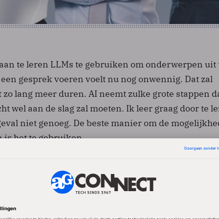
 aan te leren LLMs te gebruiken om onderwerpen uit 
 een gesprek voeren voelt nu nog onwennig. Dat zal
t zo lang meer duren. AI neemt zulke grote stappen da
cht wel aan de slag zal moeten. Ik leer graag door te l
t geval niet genoeg. De beste manier om de mogelijkh
n is het te gebruiken.
leiders veranderen. Waar we nu informatie ophalen doo
 en input te vragen van de mensen om ons heen kan 
meer informatie vinden en verwerken dan wij in ons 
amelen. Het nadeel daarvan is dat we geen idee he