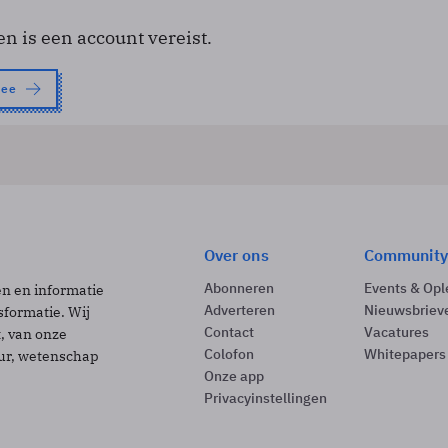
en is een account vereist.
nee
Over ons
Community
Abonneren
Events & Opl
ën en informatie
Adverteren
Nieuwsbriev
sformatie. Wij
Contact
Vacatures
t, van onze
Colofon
Whitepapers
uur, wetenschap
Onze app
Privacyinstellingen