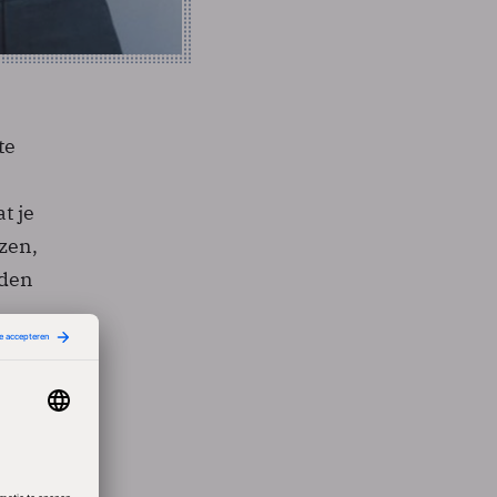
te
t je
ezen,
eden
r zelf
AI in
hele
bben