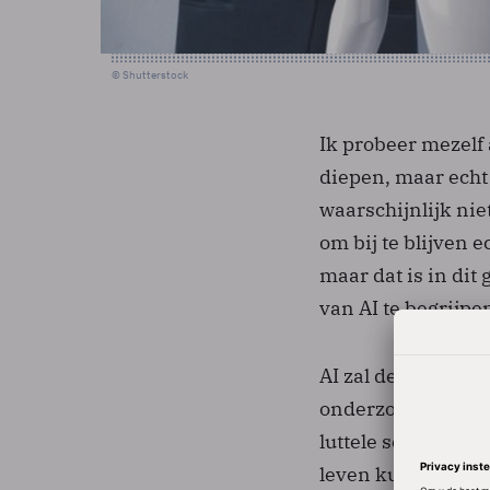
© Shutterstock
Ik probeer mezelf
diepen, maar echt
waarschijnlijk nie
om bij te blijven e
maar dat is in di
van AI te begrijpe
AI zal de rol van 
onderzoek te doen
luttele seconden 
leven kunnen verz