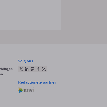
Volg ons
eidingen
en
Redactionele partner