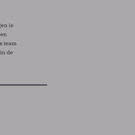
gen is
 en
rs team
in de