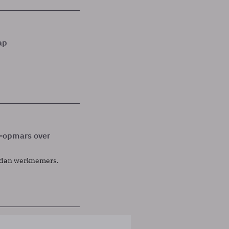
ap
-opmars over
t dan werknemers.