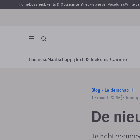
Home
Dossiers
Events & Opleidingen
Nieuwsbrieven
Vacatures
Whitepa
Business
Maatschappij
Tech & Toekomst
Carrière
Blog
Leiderschap
17 maart 2025
leestij
De nie
Je hebt vermoed