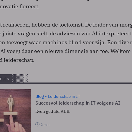
ovatie floreert.
it realiseren, hebben de toekomst. De leider van mor
e juiste vragen stelt, de adviezen van AI interpreteert
n toevoegt waar machines blind voor zijn. Een dive
n AI voegt daar een nieuwe dimensie aan toe. Welkom 
d leiderschap.
ELEN
Blog
Leiderschap in IT
Succesvol leiderschap in IT volgens AI
Even geduld AUB.
2 min