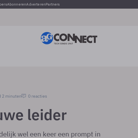
pers
Abonneren
Adverteren
Partners
d 2 minuten
0 reacties
uwe leider
elijk wel een keer een prompt in