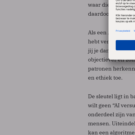
waar die informat
daardoor misschie
Als een AI een ad
hebt verzamelt en 
jij je dan door leid
objectiever en zon
patronen herkenne
en ethiek toe.
De sleutel ligt in
wilt geen “AI ver
onderdeel zijn van
mensen. Uiteinde
kan een algoritme 