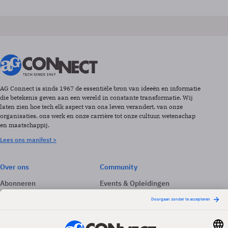
AG Connect is sinds 1967 de essentiële bron van ideeën en informatie
die betekenis geven aan een wereld in constante transformatie. Wij
laten zien hoe tech elk aspect van ons leven verandert, van onze
organisaties, ons werk en onze carrière tot onze cultuur, wetenschap
en maatschappij.
Lees ons manifest >
Over ons
Community
Abonneren
Events & Opleidingen
Adverteren
Nieuwsbrieven
Contact
Vacatures
Colofon
Whitepapers