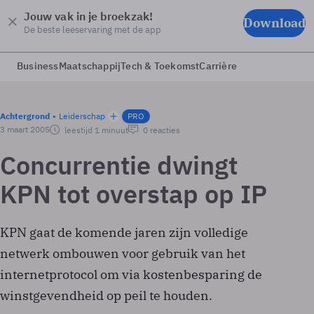
Jouw vak in je broekzak!
Download
De beste leeservaring met de app
Business
Maatschappij
Tech & Toekomst
Carrière
Achtergrond
Leiderschap
PRO
3 maart 2005
leestijd 1 minuut
0 reacties
Concurrentie dwingt
KPN tot overstap op IP
KPN gaat de komende jaren zijn volledige
netwerk ombouwen voor gebruik van het
internetprotocol om via kostenbesparing de
winstgevendheid op peil te houden.