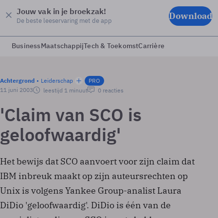
Jouw vak in je broekzak!
Download
De beste leeservaring met de app
Business
Maatschappij
Tech & Toekomst
Carrière
Achtergrond
Leiderschap
PRO
11 juni 2003
leestijd 1 minuut
0 reacties
'Claim van SCO is
geloofwaardig'
Het bewijs dat SCO aanvoert voor zijn claim dat
IBM inbreuk maakt op zijn auteursrechten op
Unix is volgens Yankee Group-analist Laura
DiDio 'geloofwaardig'. DiDio is één van de