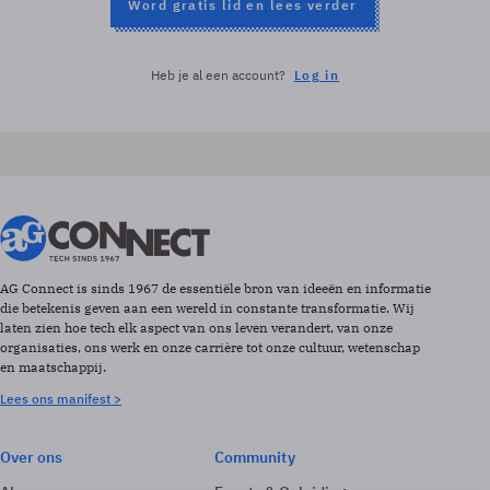
Word gratis lid en lees verder
Heb je al een account?
Log in
AG Connect is sinds 1967 de essentiële bron van ideeën en informatie
die betekenis geven aan een wereld in constante transformatie. Wij
laten zien hoe tech elk aspect van ons leven verandert, van onze
organisaties, ons werk en onze carrière tot onze cultuur, wetenschap
en maatschappij.
Lees ons manifest >
Over ons
Community