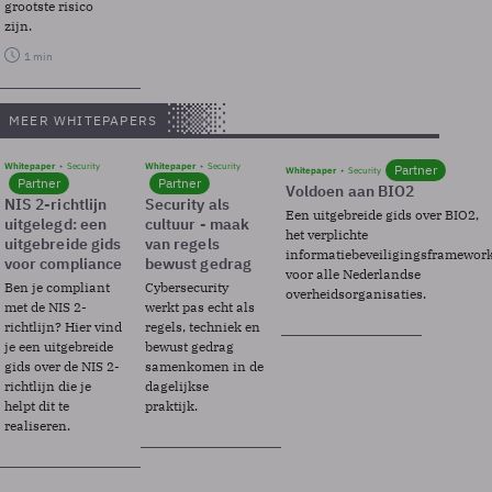
grootste risico
zijn.
1 min
MEER WHITEPAPERS
Whitepaper
Security
Whitepaper
Security
Partner
Whitepaper
Security
Partner
Partner
Voldoen aan BIO2
NIS 2-richtlijn
Security als
Een uitgebreide gids over BIO2,
uitgelegd: een
cultuur - maak
het verplichte
uitgebreide gids
van regels
informatiebeveiligingsframewor
voor compliance
bewust gedrag
voor alle Nederlandse
Ben je compliant
Cybersecurity
overheidsorganisaties.
met de NIS 2-
werkt pas echt als
richtlijn? Hier vind
regels, techniek en
je een uitgebreide
bewust gedrag
gids over de NIS 2-
samenkomen in de
richtlijn die je
dagelijkse
helpt dit te
praktijk.
realiseren.