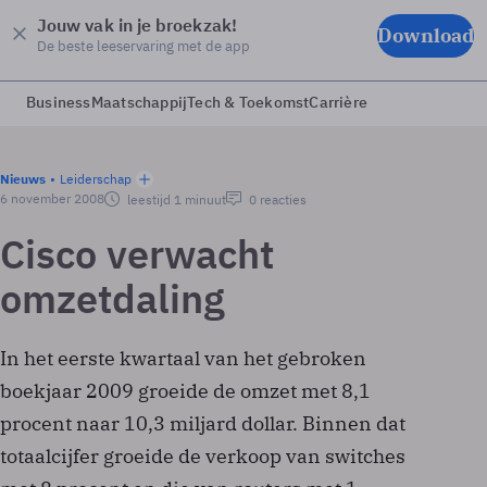
Jouw vak in je broekzak!
Download
De beste leeservaring met de app
Business
Maatschappij
Tech & Toekomst
Carrière
Nieuws
Leiderschap
6 november 2008
leestijd 1 minuut
0 reacties
Cisco verwacht
omzetdaling
In het eerste kwartaal van het gebroken
boekjaar 2009 groeide de omzet met 8,1
procent naar 10,3 miljard dollar. Binnen dat
totaalcijfer groeide de verkoop van switches