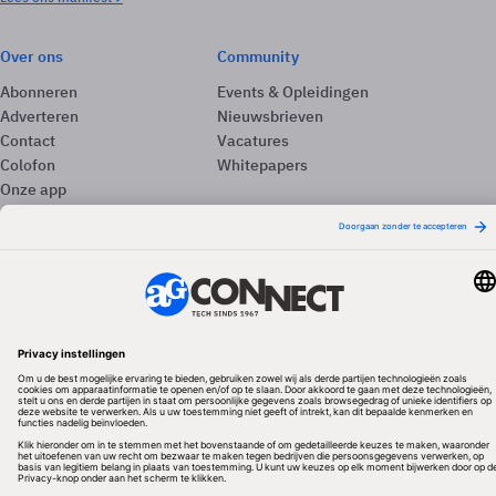
Over ons
Community
Abonneren
Events & Opleidingen
Adverteren
Nieuwsbrieven
Contact
Vacatures
Colofon
Whitepapers
Onze app
Privacyinstellingen
Volg ons
Redactionele partner
Algemene Voorwaarden & Copyrights
Privacy & Cookies