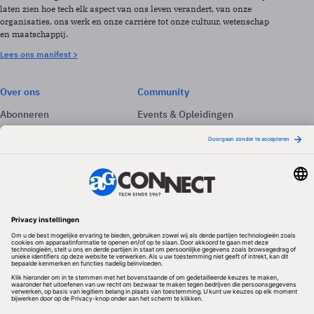
laten zien hoe tech elk aspect van ons leven verandert, van onze
organisaties, ons werk en onze carrière tot onze cultuur, wetenschap
en maatschappij.
Lees ons manifest >
Over ons
Community
Abonneren
Events & Opleidingen
Adverteren
Nieuwsbrieven
Contact
Vacatures
Colofon
Whitepapers
Onze app
Privacyinstellingen
Volg ons
Redactionele partner