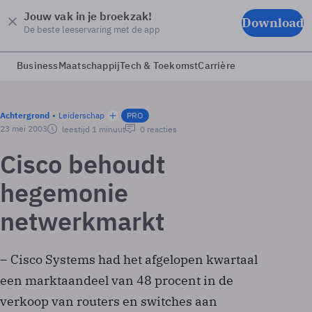
Jouw vak in je broekzak!
Download
De beste leeservaring met de app
Business
Maatschappij
Tech & Toekomst
Carrière
Achtergrond
Leiderschap
PRO
23 mei 2003
leestijd 1 minuut
0 reacties
Cisco behoudt
hegemonie
netwerkmarkt
– Cisco Systems had het afgelopen kwartaal
een marktaandeel van 48 procent in de
verkoop van routers en switches aan