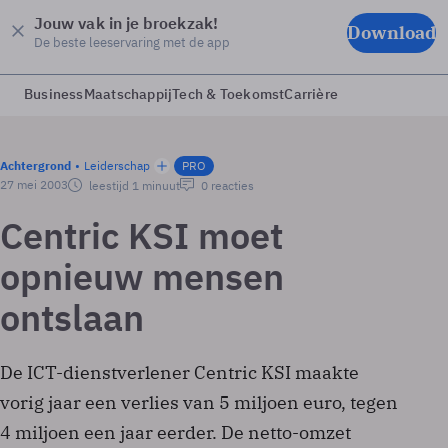
Jouw vak in je broekzak!
Download
De beste leeservaring met de app
Business
Maatschappij
Tech & Toekomst
Carrière
Achtergrond
Leiderschap
PRO
27 mei 2003
leestijd 1 minuut
0 reacties
Centric KSI moet
opnieuw mensen
ontslaan
De ICT-dienstverlener Centric KSI maakte
vorig jaar een verlies van 5 miljoen euro, tegen
4 miljoen een jaar eerder. De netto-omzet