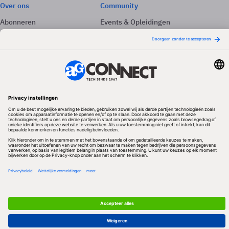
Over ons
Community
Abonneren
Events & Opleidingen
Adverteren
Nieuwsbrieven
Contact
Vacatures
Colofon
Whitepapers
Onze app
Privacyinstellingen
Volg ons
Redactionele partner
Algemene Voorwaarden & Copyrights
Privacy & Cookies