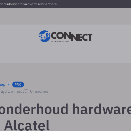
pers
Abonneren
Adverteren
Partners
hap
PRO
tijd 1 minuut
0 reacties
 onderhoud hardwar
 Alcatel