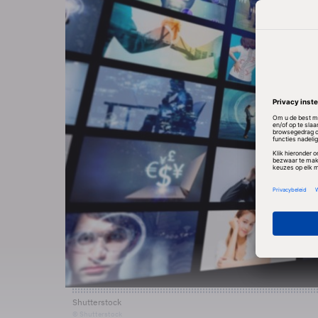
Shutterstock
© Shutterstock