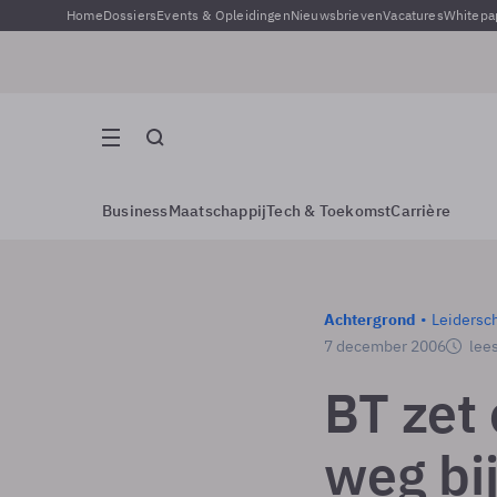
Home
Dossiers
Events & Opleidingen
Nieuwsbrieven
Vacatures
Whitepa
Business
Maatschappij
Tech & Toekomst
Carrière
Achtergrond
Leidersc
7 december 2006
lees
BT zet
weg bij