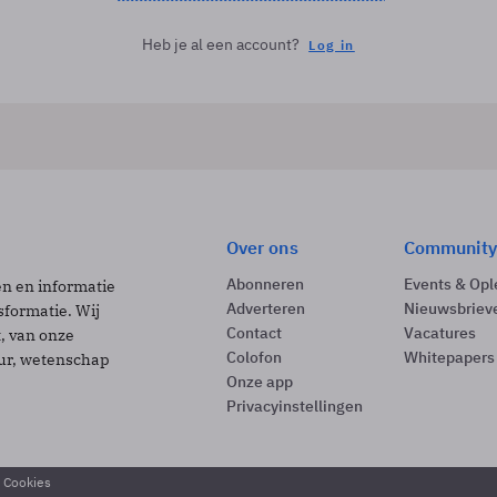
Heb je al een account?
Log in
Over ons
Community
Abonneren
Events & Opl
ën en informatie
Adverteren
Nieuwsbriev
sformatie. Wij
Contact
Vacatures
t, van onze
Colofon
Whitepapers
uur, wetenschap
Onze app
Privacyinstellingen
& Cookies