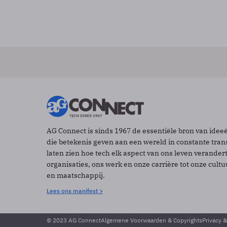
AG Connect is sinds 1967 de essentiële bron van idee
die betekenis geven aan een wereld in constante tran
laten zien hoe tech elk aspect van ons leven verander
organisaties, ons werk en onze carrière tot onze cult
en maatschappij.
Lees ons manifest >
© 2023 AG Connect
Algemene Voorwaarden & Copyrights
Privacy 