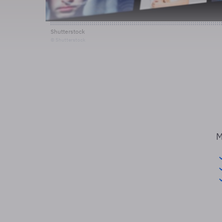
Shutterstock
© Shutterstock
M