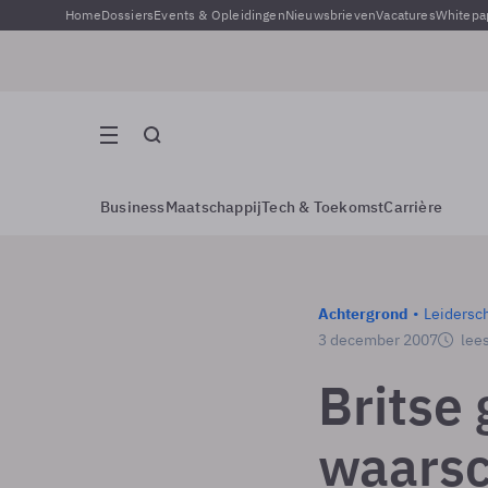
Home
Dossiers
Events & Opleidingen
Nieuwsbrieven
Vacatures
Whitepa
Business
Maatschappij
Tech & Toekomst
Carrière
Achtergrond
Leidersc
3 december 2007
lees
Britse
waarsc