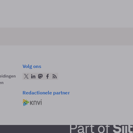
Volg ons
eidingen
en
Redactionele partner