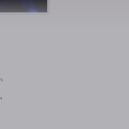
n:
rs