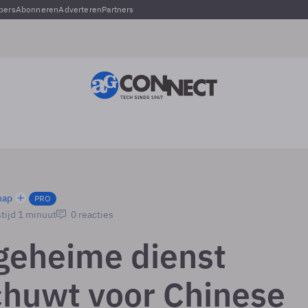
pers
Abonneren
Adverteren
Partners
hap
PRO
tijd 1 minuut
0 reacties
 geheime dienst
huwt voor Chinese