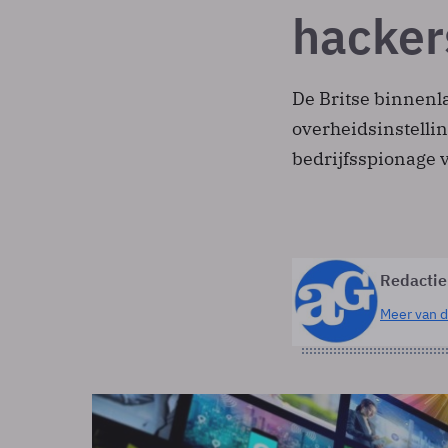
hacker
De Britse binnenl
overheidsinstelli
bedrijfsspionage 
Redactie
Meer van d