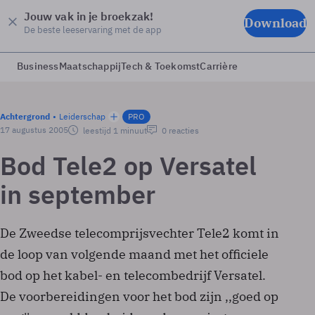
Jouw vak in je broekzak!
Download
De beste leeservaring met de app
Business
Maatschappij
Tech & Toekomst
Carrière
Achtergrond
Leiderschap
PRO
17 augustus 2005
leestijd 1 minuut
0 reacties
Bod Tele2 op Versatel
in september
De Zweedse telecomprijsvechter Tele2 komt in
de loop van volgende maand met het officiele
bod op het kabel- en telecombedrijf Versatel.
De voorbereidingen voor het bod zijn ,,goed op