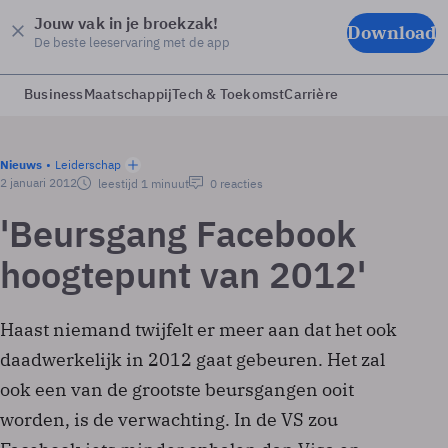
Jouw vak in je broekzak!
Download
De beste leeservaring met de app
Business
Maatschappij
Tech & Toekomst
Carrière
Nieuws
Leiderschap
2 januari 2012
leestijd 1 minuut
0 reacties
'Beursgang Facebook
hoogtepunt van 2012'
Haast niemand twijfelt er meer aan dat het ook
daadwerkelijk in 2012 gaat gebeuren. Het zal
ook een van de grootste beursgangen ooit
worden, is de verwachting. In de VS zou