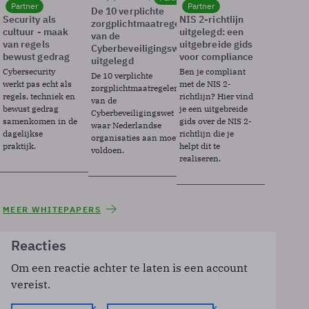
Partner
Partner
De 10 verplichte
Security als
NIS 2-richtlijn
zorgplichtmaatregelen
cultuur - maak
uitgelegd: een
van de
van regels
uitgebreide gids
Cyberbeveiligingswet
bewust gedrag
voor compliance
uitgelegd
Cybersecurity
Ben je compliant
De 10 verplichte
werkt pas echt als
met de NIS 2-
zorgplichtmaatregelen
regels, techniek en
richtlijn? Hier vind
van de
bewust gedrag
je een uitgebreide
Cyberbeveiligingswet
samenkomen in de
gids over de NIS 2-
waar Nederlandse
dagelijkse
richtlijn die je
organisaties aan moeten
praktijk.
helpt dit te
voldoen.
realiseren.
MEER WHITEPAPERS
Reacties
Om een reactie achter te laten is een account
vereist.