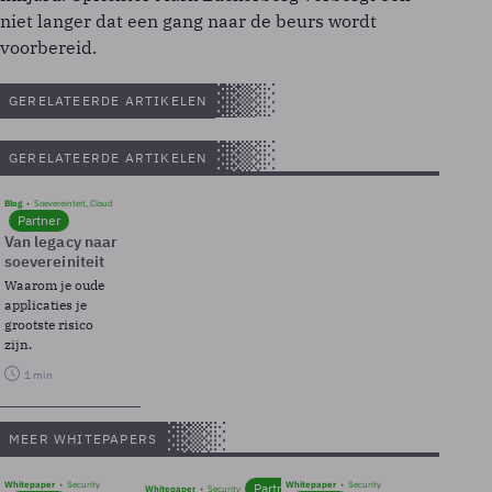
niet langer dat een gang naar de beurs wordt
voorbereid.
GERELATEERDE ARTIKELEN
GERELATEERDE ARTIKELEN
Blog
Soevereinteit, Cloud
Partner
Van legacy naar
soevereiniteit
Waarom je oude
applicaties je
grootste risico
zijn.
1 min
MEER WHITEPAPERS
Whitepaper
Security
Whitepaper
Security
Partner
Whitepaper
Security