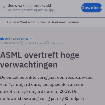
Jouw vak in je broekzak!
Download
De beste leeservaring met de app
Business
Maatschappij
Tech & Toekomst
Carrière
Nieuws
Leiderschap
19 januari 2011
leestijd 1 minuut
0 reacties
ASML overtreft hoge
verwachtingen
De omzet bereikte vorig jaar een recordniveau
van 4,5 miljard euro, ten opzichte van een
omzet van 1,6 miljard euro in 2009. De
nettowinst bedroeg vorig jaar 1,02 miljard