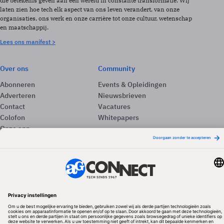
die betekenis geven aan een wereld in constante transformatie. Wij
laten zien hoe tech elk aspect van ons leven verandert, van onze
organisaties, ons werk en onze carrière tot onze cultuur, wetenschap
en maatschappij.
Lees ons manifest >
Over ons
Community
Abonneren
Events & Opleidingen
Adverteren
Nieuwsbrieven
Contact
Vacatures
Colofon
Whitepapers
Onze app
Privacyinstellingen
Volg ons
Redactionele partner