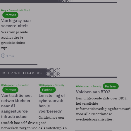
Blog
Soevereinteit, Cloud
Partner
Van legacy naar
soevereiniteit
Waarom je oude
applicaties je
grootste risico
zijn.
1 min
MEER WHITEPAPERS
Whitepaper
Netwerken
Whitepaper
Security
Partner
Whitepaper
Security
Partner
Partner
Voldoen aan BIO2
Van traditioneel
Een storing of
Een uitgebreide gids over BIO2,
netwerkbeheer
cyberaanval:
het verplichte
naar AI
ben je
informatiebeveiligingsframewor
aangestuurde
voorbereid?
voor alle Nederlandse
infrastructuur
Ontdek hoe een
overheidsorganisaties.
Ontdek hoe self-driving
goed
netwerken zorgen voor
calamiteitenplan