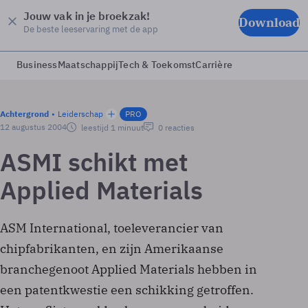
Jouw vak in je broekzak!
Download
De beste leeservaring met de app
Business
Maatschappij
Tech & Toekomst
Carrière
Achtergrond
Leiderschap
PRO
12 augustus 2004
leestijd 1 minuut
0 reacties
ASMI schikt met
Applied Materials
ASM International, toeleverancier van
chipfabrikanten, en zijn Amerikaanse
branchegenoot Applied Materials hebben in
een patentkwestie een schikking getroffen.