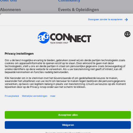
Over ons
Community
Abonneren
Events & Opleidingen
Adverteren
Nieuwsbrieven
Contact
Vacatures
Colofon
Whitepapers
Onze app
Privacyinstellingen
Volg ons
Redactionele partner
Algemene Voorwaarden & Copyrights
Privacy & Cookies