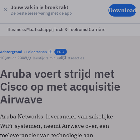
Jouw vak in je broekzak!
Download
De beste leeservaring met de app
Business
Maatschappij
Tech & Toekomst
Carrière
Achtergrond
Leiderschap
PRO
10 januari 2008
leestijd 1 minuut
0 reacties
Aruba voert strijd met
Cisco op met acquisitie
Airwave
Aruba Networks, leverancier van zakelijke
WiFi-systemen, neemt Airwave over, een
toeleverancier van technologie aan