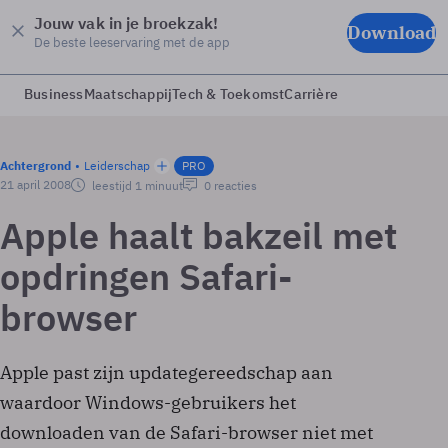
Jouw vak in je broekzak!
Download
De beste leeservaring met de app
Business
Maatschappij
Tech & Toekomst
Carrière
Achtergrond
Leiderschap
PRO
21 april 2008
leestijd 1 minuut
0 reacties
Apple haalt bakzeil met
opdringen Safari-
browser
Apple past zijn updategereedschap aan
waardoor Windows-gebruikers het
downloaden van de Safari-browser niet met