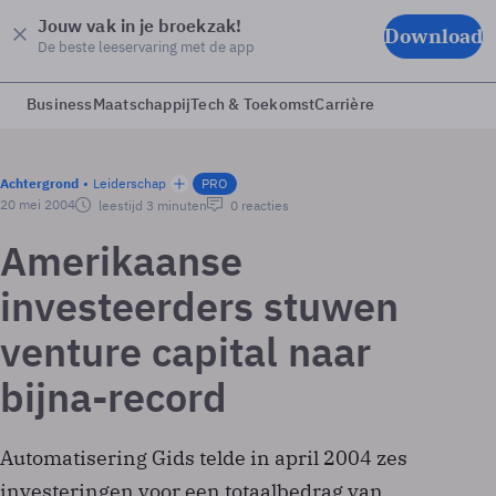
Jouw vak in je broekzak!
Download
De beste leeservaring met de app
Business
Maatschappij
Tech & Toekomst
Carrière
Achtergrond
Leiderschap
PRO
20 mei 2004
leestijd 3 minuten
0 reacties
Amerikaanse
investeerders stuwen
venture capital naar
bijna-record
Automatisering Gids telde in april 2004 zes
investeringen voor een totaalbedrag van