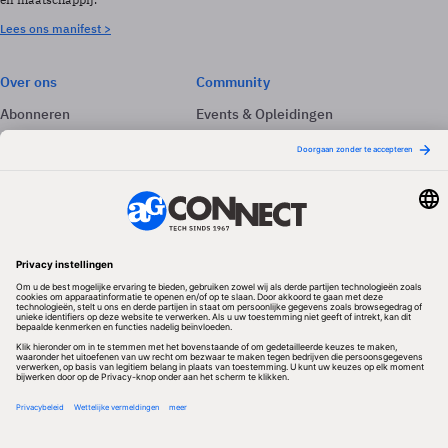
Lees ons manifest >
Over ons
Community
Abonneren
Events & Opleidingen
Adverteren
Nieuwsbrieven
Contact
Vacatures
Colofon
Whitepapers
Onze app
Privacyinstellingen
Volg ons
Redactionele partner