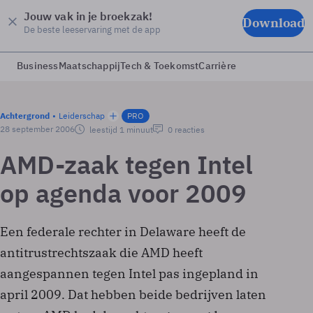
Jouw vak in je broekzak!
Download
De beste leeservaring met de app
Business
Maatschappij
Tech & Toekomst
Carrière
Achtergrond
Leiderschap
PRO
28 september 2006
leestijd 1 minuut
0 reacties
AMD-zaak tegen Intel
op agenda voor 2009
Een federale rechter in Delaware heeft de
antitrustrechtszaak die AMD heeft
aangespannen tegen Intel pas ingepland in
april 2009. Dat hebben beide bedrijven laten