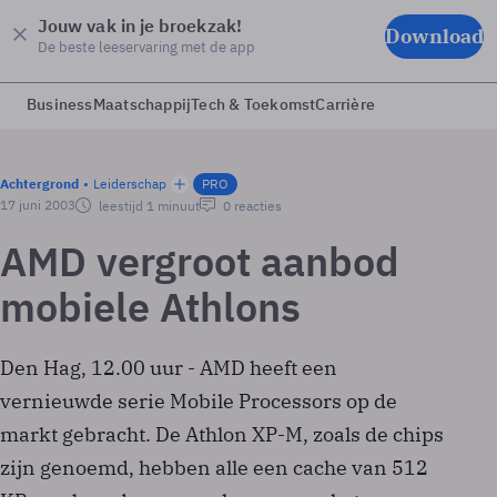
Jouw vak in je broekzak!
Download
De beste leeservaring met de app
Business
Maatschappij
Tech & Toekomst
Carrière
Achtergrond
Leiderschap
PRO
17 juni 2003
leestijd 1 minuut
0 reacties
AMD vergroot aanbod
mobiele Athlons
Den Hag, 12.00 uur - AMD heeft een
vernieuwde serie Mobile Processors op de
markt gebracht. De Athlon XP-M, zoals de chips
zijn genoemd, hebben alle een cache van 512