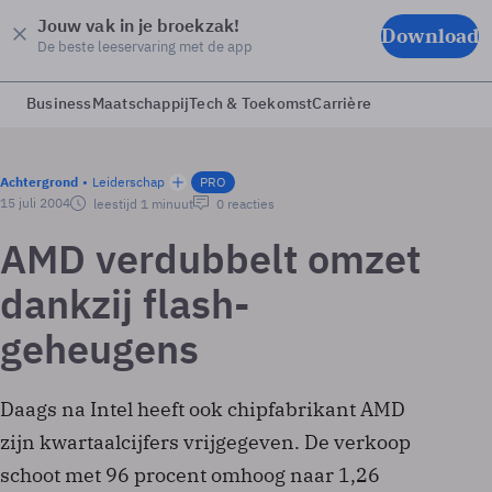
Jouw vak in je broekzak!
Download
De beste leeservaring met de app
Business
Maatschappij
Tech & Toekomst
Carrière
Achtergrond
Leiderschap
PRO
15 juli 2004
leestijd 1 minuut
0 reacties
AMD verdubbelt omzet
dankzij flash-
geheugens
Daags na Intel heeft ook chipfabrikant AMD
zijn kwartaalcijfers vrijgegeven. De verkoop
schoot met 96 procent omhoog naar 1,26