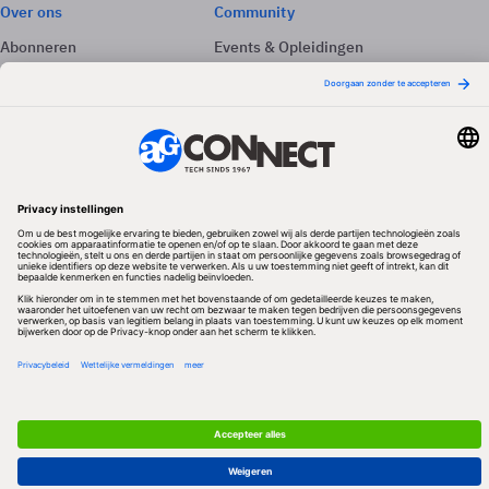
Over ons
Community
Abonneren
Events & Opleidingen
Adverteren
Nieuwsbrieven
Contact
Vacatures
Colofon
Whitepapers
Onze app
Privacyinstellingen
Volg ons
Redactionele partner
Algemene Voorwaarden & Copyrights
Privacy & Cookies