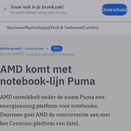
Jouw vak in je broekzak!
Download
De beste leeservaring met de app
Business
Maatschappij
Tech & Toekomst
Carrière
Achtergrond
Leiderschap
PRO
21 mei 2007
leestijd 1 minuut
0 reacties
AMD komt met
notebook-lijn Puma
AMD ontwikkelt onder de naam Puma een
energiezuinig platform voor notebooks.
Daarmee gaat AMD de concurrentie aan met
het Centrino-platform van Intel.