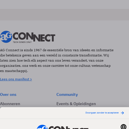
AG Connect is sinds 1967 de essentiële bron van ideeën en informatie
die betekenis geven aan een wereld in constante transformatie. Wij
laten zien hoe tech elk aspect van ons leven verandert, van onze
organisaties, ons werk en onze carrière tot onze cultuur, wetenschap
en maatschappij.
Lees ons manifest >
Over ons
Community
Abonneren
Events & Opleidingen
Adverteren
Nieuwsbrieven
Contact
Vacatures
Colofon
Whitepapers