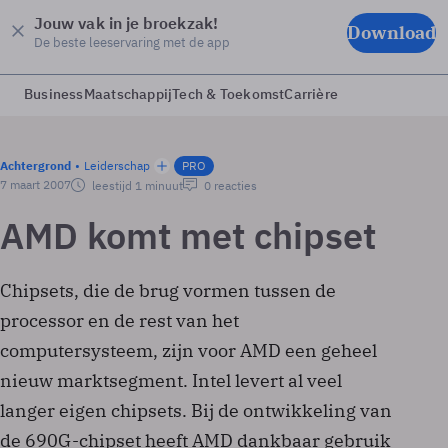
Jouw vak in je broekzak!
Download
De beste leeservaring met de app
Business
Maatschappij
Tech & Toekomst
Carrière
Achtergrond
Leiderschap
PRO
7 maart 2007
leestijd 1 minuut
0 reacties
AMD komt met chipset
Chipsets, die de brug vormen tussen de
processor en de rest van het
computersysteem, zijn voor AMD een geheel
nieuw marktsegment. Intel levert al veel
langer eigen chipsets. Bij de ontwikkeling van
de 690G-chipset heeft AMD dankbaar gebruik