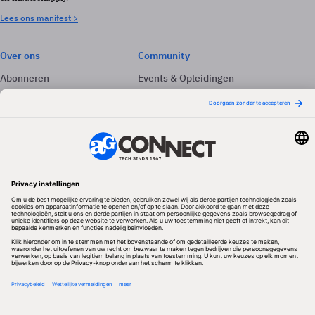
Lees ons manifest >
Over ons
Community
Abonneren
Events & Opleidingen
Adverteren
Nieuwsbrieven
Contact
Vacatures
Colofon
Whitepapers
Onze app
Privacyinstellingen
Volg ons
Redactionele partner