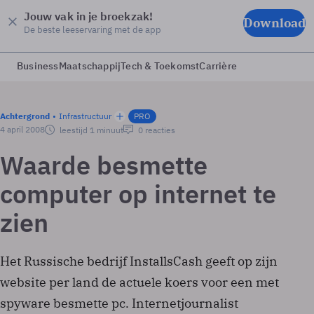
Jouw vak in je broekzak!
Download
De beste leeservaring met de app
Business
Maatschappij
Tech & Toekomst
Carrière
Achtergrond
Infrastructuur
PRO
4 april 2008
leestijd 1 minuut
0 reacties
Waarde besmette
computer op internet te
zien
Het Russische bedrijf InstallsCash geeft op zijn
website per land de actuele koers voor een met
spyware besmette pc. Internetjournalist