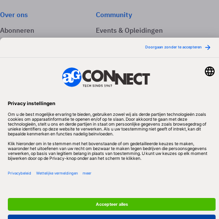
Over ons
Community
Abonneren
Events & Opleidingen
Adverteren
Nieuwsbrieven
Contact
Vacatures
Colofon
Whitepapers
Onze app
Privacyinstellingen
Volg ons
Redactionele partner
Algemene Voorwaarden & Copyrights
Privacy & Cookies