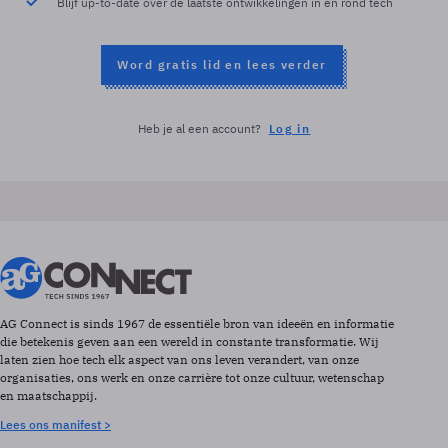
Blijf up-to-date over de laatste ontwikkelingen in en rond tech
Word gratis lid en lees verder
Heb je al een account?
Log in
AG Connect is sinds 1967 de essentiële bron van ideeën en informatie
die betekenis geven aan een wereld in constante transformatie. Wij
laten zien hoe tech elk aspect van ons leven verandert, van onze
organisaties, ons werk en onze carrière tot onze cultuur, wetenschap
en maatschappij.
Lees ons manifest >