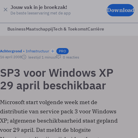
Jouw vak in je broekzak!
Download
De beste leeservaring met de app
Business
Maatschappij
Tech & Toekomst
Carrière
Achtergrond
Infrastructuur
PRO
16 april 2008
leestijd 1 minuut
0 reacties
SP3 voor Windows XP
29 april beschikbaar
Microsoft start volgende week met de
distributie van service pack 3 voor Windows
XP; algemene beschikbaarheid staat gepland
voor 29 april. Dat meldt de blogsite