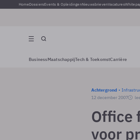
Home
Dossiers
Events & Opleidingen
Nieuwsbrieven
Vacatures
Whitepa
Business
Maatschappij
Tech & Toekomst
Carrière
Achtergrond
Infrastru
12 december 2007
lee
Office 
voor p