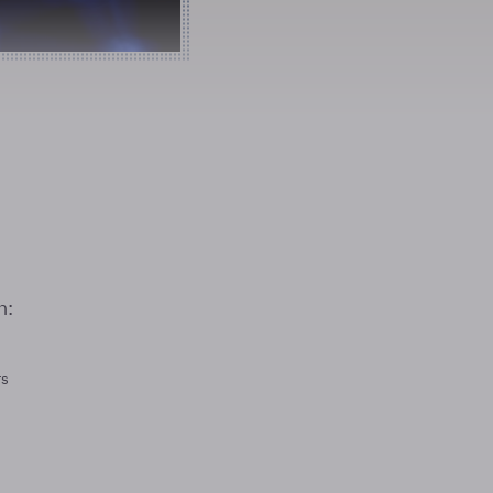
n:
rs