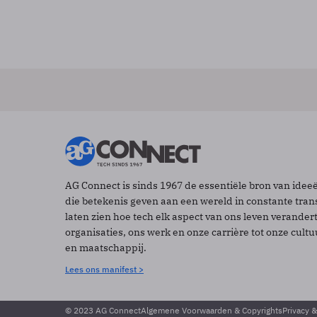
AG Connect is sinds 1967 de essentiële bron van idee
die betekenis geven aan een wereld in constante tran
laten zien hoe tech elk aspect van ons leven verander
organisaties, ons werk en onze carrière tot onze cult
en maatschappij.
Lees ons manifest >
© 2023 AG Connect
Algemene Voorwaarden & Copyrights
Privacy 