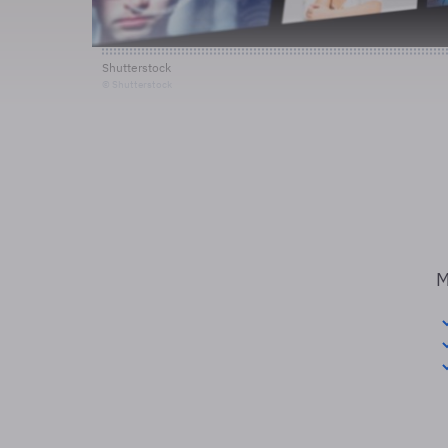
Shutterstock
© Shutterstock
M