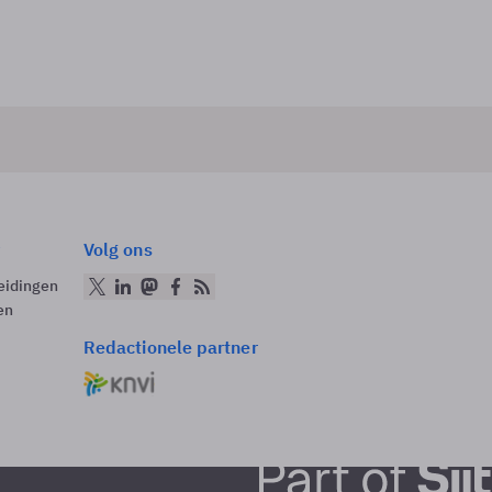
Volg ons
eidingen
en
Redactionele partner