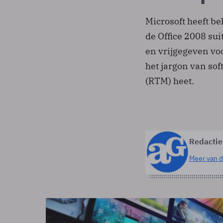
Microsoft heeft b
de Office 2008 su
en vrijgegeven voo
het jargon van so
(RTM) heet.
Redactie
Meer van d