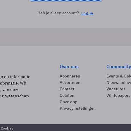
Heb je al een account?
Log in
Over ons
Community
Abonneren
Events & Opl
ën en informatie
Adverteren
Nieuwsbriev
sformatie. Wij
Contact
Vacatures
t, van onze
Colofon
Whitepapers
uur, wetenschap
Onze app
Privacyinstellingen
& Cookies