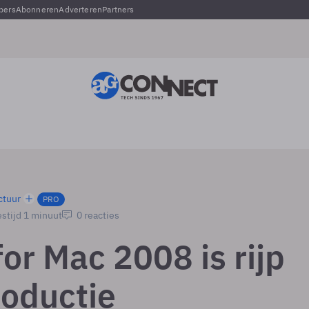
pers
Abonneren
Adverteren
Partners
ctuur
PRO
stijd 1 minuut
0 reacties
for Mac 2008 is rijp
roductie