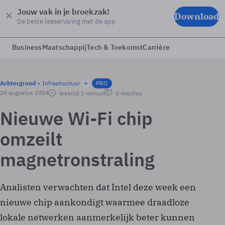
Jouw vak in je broekzak!
Download
De beste leeservaring met de app
Business
Maatschappij
Tech & Toekomst
Carrière
Achtergrond
Infrastructuur
PRO
24 augustus 2004
leestijd 1 minuut
0 reacties
Nieuwe Wi-Fi chip
omzeilt
magnetronstraling
Analisten verwachten dat Intel deze week een
nieuwe chip aankondigt waarmee draadloze
lokale netwerken aanmerkelijk beter kunnen