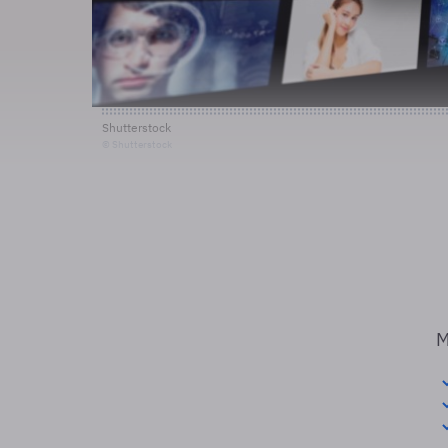
Shutterstock
© Shutterstock
M