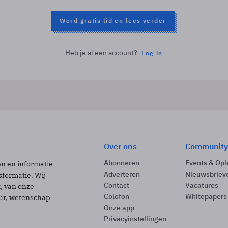
Word gratis lid en lees verder
Heb je al een account?
Log in
Over ons
Community
Abonneren
Events & Opl
ën en informatie
Adverteren
Nieuwsbriev
sformatie. Wij
Contact
Vacatures
t, van onze
Colofon
Whitepapers
uur, wetenschap
Onze app
Privacyinstellingen