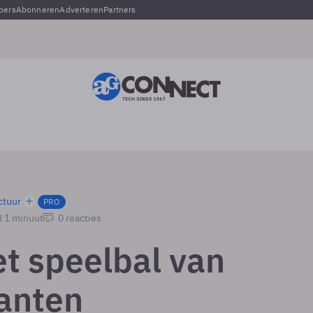
pers
Abonneren
Adverteren
Partners
ctuur
PRO
d 1 minuut
0 reacties
et speelbal van
anten