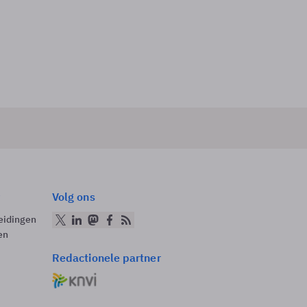
Volg ons
eidingen
en
Redactionele partner