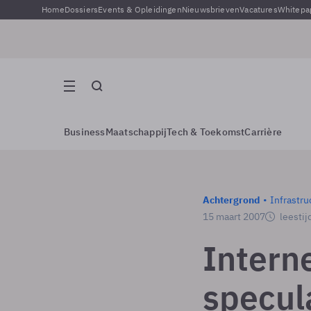
Home
Dossiers
Events & Opleidingen
Nieuwsbrieven
Vacatures
Whitepa
Business
Maatschappij
Tech & Toekomst
Carrière
Achtergrond
Infrastru
15 maart 2007
leestij
Intern
specul