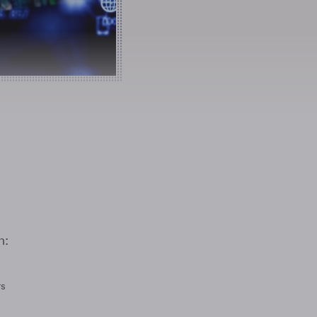
n:
rs