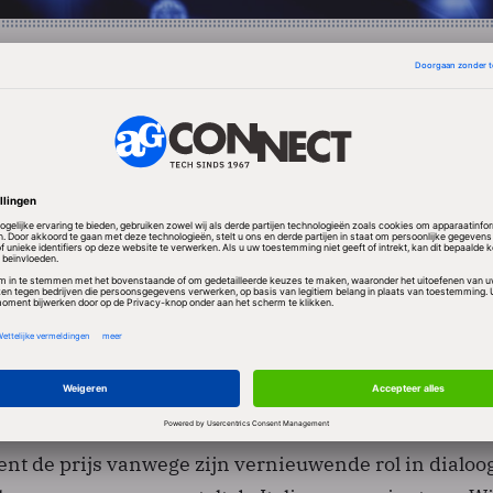
n Internet werd in ieder geval gesteun door Nicolas
rin Ebadi, de winnaar van de vredesprijs in 2003.
en worden gesteund door een enkeling, sommige d
enige commentaar dat de directeur van het Nobel Inst
jt wilde over de lijst.
de prijs kunnen worden voorgedragen en gesteund d
ijswinnaars, vertegenwoordigers van nationale over
al hoogleraren.
ent de prijs vanwege zijn vernieuwende rol in dialoo