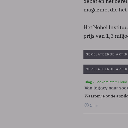
debat en het berei
magazine, die het
Het Nobel Instituu
prijs van 1,3 mil
GERELATEERDE ARTIK
GERELATEERDE ARTIK
Blog
Soevereinteit, Cloud
Van legacy naar soev
Waarom je oude applicat
1 min