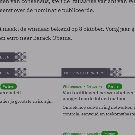
ken van consensus, stelt de Italiaanse variant van W
 eerst over de nominatie publiceerde.
t maakt de winnaar bekend op 8 oktober. Vorig jaar g
joen euro naar Barack Obama.
ELEN
ELEN
MEER WHITEPAPERS
Partner
Whitepaper
Netwerken
Partner
ereiniteit
Van traditioneel netwerkbeheer
aangestuurde infrastructuur
ies je grootste risico zijn.
Ontdek hoe self-driving netwerken 
controle, eenvoud en toekomstbest
Whitepaper
Security
Partner