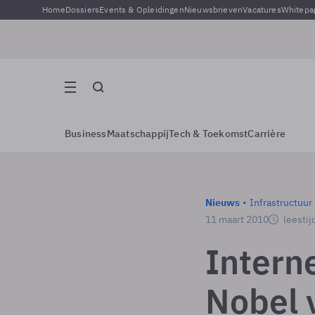
Home
Dossiers
Events & Opleidingen
Nieuwsbrieven
Vacatures
Whitepa
Business
Maatschappij
Tech & Toekomst
Carrière
Nieuws
Infrastructuur
11 maart 2010
leestij
Intern
Nobel 