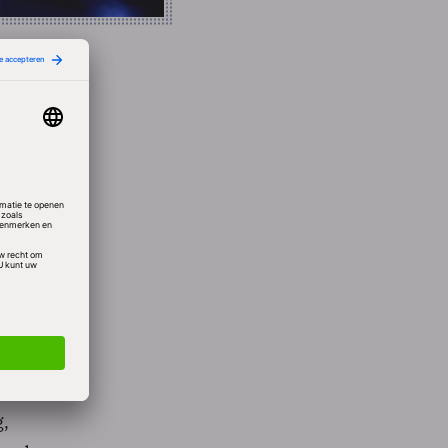
oor
itute,
oor
heden
g,