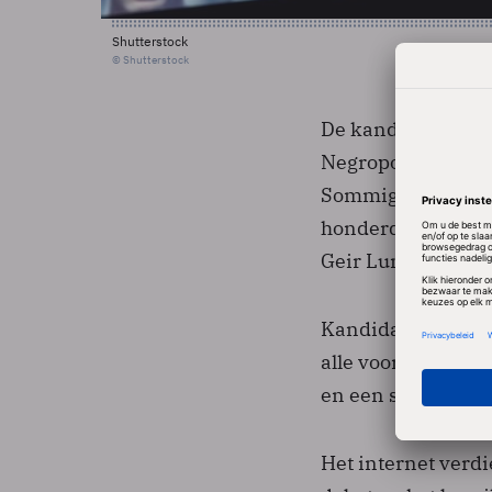
Shutterstock
© Shutterstock
De kandidatuur va
Negroponte en Shi
Sommige kandidat
honderd, was het 
Geir Lundestad, kwi
Kandidaten voor 
alle voormalig pr
en een select aant
Het internet verdi