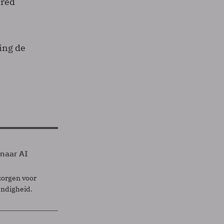
ired
ing de
 naar AI
zorgen voor
endigheid.