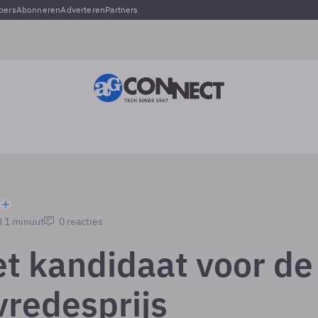
pers
Abonneren
Adverteren
Partners
d 1 minuut
0 reacties
et kandidaat voor de
vredesprijs