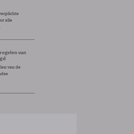
verplichte
r alle
.
tregelen van
egd
elen van de
ndse