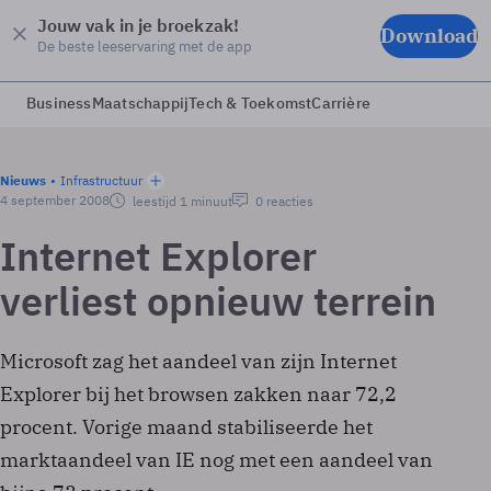
Jouw vak in je broekzak!
Download
De beste leeservaring met de app
Business
Maatschappij
Tech & Toekomst
Carrière
Nieuws
Infrastructuur
4 september 2008
leestijd 1 minuut
0 reacties
Internet Explorer
verliest opnieuw terrein
Microsoft zag het aandeel van zijn Internet
Explorer bij het browsen zakken naar 72,2
procent. Vorige maand stabiliseerde het
marktaandeel van IE nog met een aandeel van