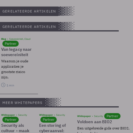
GERELATEERDE ARTIKELEN
GERELATEERDE ARTIKELEN
Blog
Soevereinteit, Cloud
Partner
Van legacy naar
soevereiniteit
Waarom je oude
applicaties je
grootste risico
zijn.
1 min
MEER WHITEPAPERS
Whitepaper
Security
Whitepaper
Security
Partner
Whitepaper
Security
Partner
Partner
Voldoen aan BIO2
Security als
Een storing of
Een uitgebreide gids over BIO2,
cultuur - maak
cyberaanval: