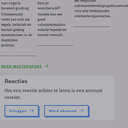
het verplichte
van regels
ben je
informatiebeveiligingsframewor
bewust gedrag
voorbereid?
voor alle Nederlandse
Cybersecurity
Ontdek hoe een
overheidsorganisaties.
werkt pas echt als
goed
regels, techniek en
calamiteitenplan
bewust gedrag
schade beperkt en
samenkomen in de
herstel versnelt.
dagelijkse
praktijk.
MEER WHITEPAPERS
Reacties
Om een reactie achter te laten is een account
vereist.
Inloggen
Word abonnee