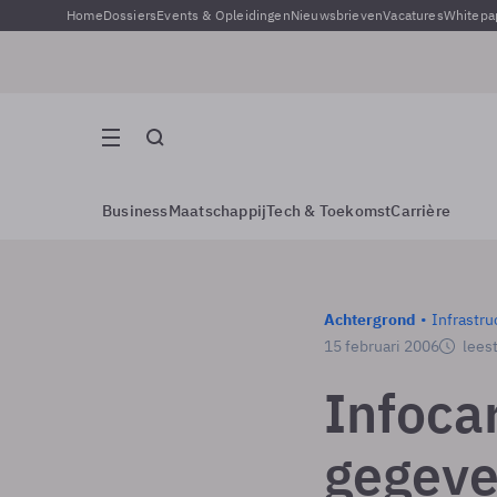
Home
Dossiers
Events & Opleidingen
Nieuwsbrieven
Vacatures
Whitepa
Business
Maatschappij
Tech & Toekomst
Carrière
Achtergrond
Infrastru
15 februari 2006
leest
Infoca
gegeve