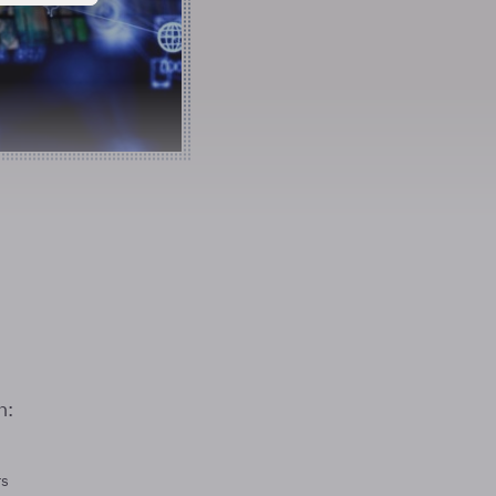
n:
rs