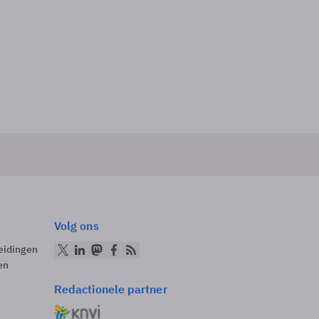
Volg ons
eidingen
en
Redactionele partner