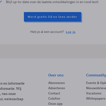
Blijf up-to-date over de laatste ontwikkelingen in en rond tech
Word gratis lid en lees verder
Heb je al een account?
Log in
Over ons
Community
Abonneren
Events & Opl
ën en informatie
Adverteren
Nieuwsbriev
sformatie. Wij
Contact
Vacatures
t, van onze
Colofon
Whitepapers
uur, wetenschap
Onze app