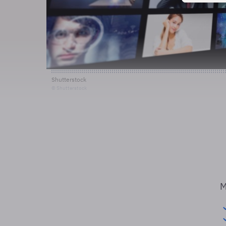
Shutterstock
© Shutterstock
M