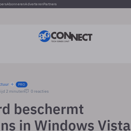
pers
Abonneren
Adverteren
Partners
ctuur
PRO
ijd 2 minuten
0 reacties
rd beschermt
ns in Windows Vista