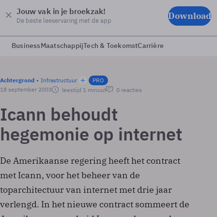
Jouw vak in je broekzak!
Download
De beste leeservaring met de app
Business
Maatschappij
Tech & Toekomst
Carrière
Achtergrond
Infrastructuur
PRO
18 september 2003
leestijd 1 minuut
0 reacties
Icann behoudt
hegemonie op internet
De Amerikaanse regering heeft het contract
met Icann, voor het beheer van de
toparchitectuur van internet met drie jaar
verlengd. In het nieuwe contract sommeert de