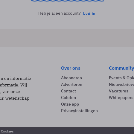
Heb je al een account?
Log in
Over ons
Community
Abonneren
Events & Opl
ën en informatie
Adverteren
Nieuwsbriev
sformatie. Wij
Contact
Vacatures
t, van onze
Colofon
Whitepapers
uur, wetenschap
Onze app
Privacyinstellingen
& Cookies