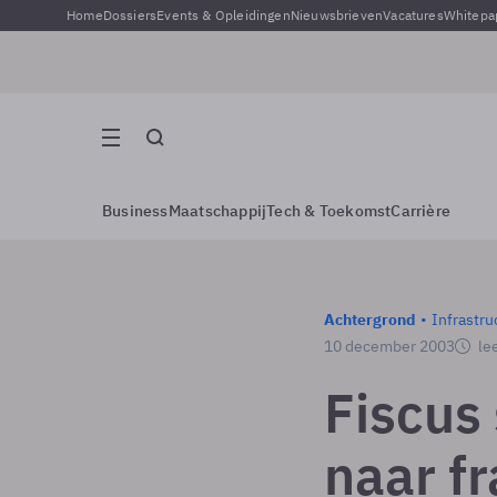
Home
Dossiers
Events & Opleidingen
Nieuwsbrieven
Vacatures
Whitepa
Business
Maatschappij
Tech & Toekomst
Carrière
Achtergrond
Infrastru
10 december 2003
lee
Fiscus 
naar f