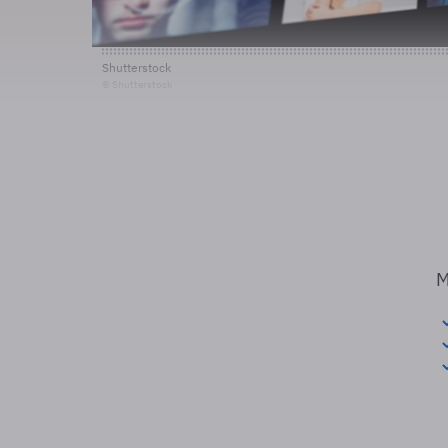
Shutterstock
© Shutterstock
M