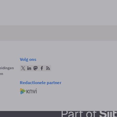
Volg ons
eidingen
en
Redactionele partner