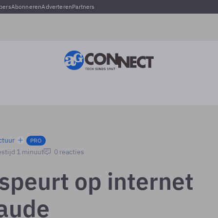
pers
Abonneren
Adverteren
Partners
ctuur
PRO
stijd 1 minuut
0 reacties
speurt op internet
raude