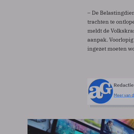
– De Belastingdie
trachten te ontlope
meldt de Volkskra
aanpak. Voorlopig
ingezet moeten wo
Redactie
Meer van d