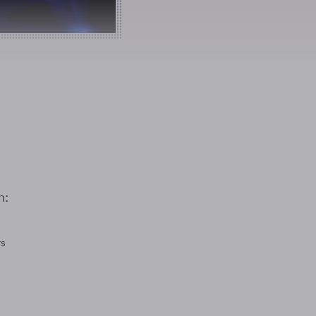
n:
rs