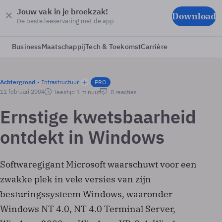
Jouw vak in je broekzak!
Download
De beste leeservaring met de app
Business
Maatschappij
Tech & Toekomst
Carrière
Achtergrond
Infrastructuur
PRO
11 februari 2004
leestijd 1 minuut
0 reacties
Ernstige kwetsbaarheid
ontdekt in Windows
Softwaregigant Microsoft waarschuwt voor een
zwakke plek in vele versies van zijn
besturingssysteem Windows, waaronder
Windows NT 4.0, NT 4.0 Terminal Server,