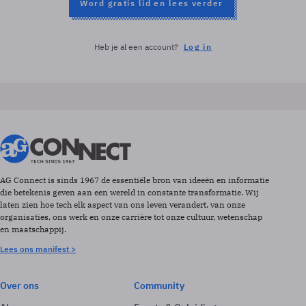
Word gratis lid en lees verder
Heb je al een account?
Log in
AG Connect is sinds 1967 de essentiële bron van ideeën en informatie
die betekenis geven aan een wereld in constante transformatie. Wij
laten zien hoe tech elk aspect van ons leven verandert, van onze
organisaties, ons werk en onze carrière tot onze cultuur, wetenschap
en maatschappij.
Lees ons manifest >
Over ons
Community