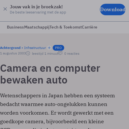
Jouw vak in je broekzak!
Download
De beste leeservaring met de app
Business
Maatschappij
Tech & Toekomst
Carrière
Achtergrond
Infrastructuur
PRO
1 augustus 2003
leestijd 1 minuut
0 reacties
Camera en computer
bewaken auto
Wetenschappers in Japan hebben een systeem
bedacht waarmee auto-ongelukken kunnen
worden voorkomen. Er wordt gewerkt met een
goedkope camera, bijvoorbeeld een kleine