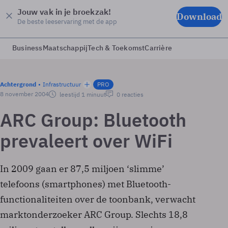
Jouw vak in je broekzak!
Download
De beste leeservaring met de app
Business
Maatschappij
Tech & Toekomst
Carrière
Achtergrond
Infrastructuur
PRO
8 november 2004
leestijd 1 minuut
0 reacties
ARC Group: Bluetooth
prevaleert over WiFi
In 2009 gaan er 87,5 miljoen ‘slimme’
telefoons (smartphones) met Bluetooth-
functionaliteiten over de toonbank, verwacht
marktonderzoeker ARC Group. Slechts 18,8