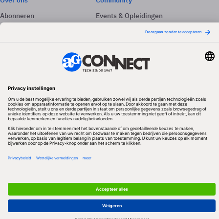
Over ons
Community
Abonneren
Events & Opleidingen
Adverteren
Nieuwsbrieven
Contact
Vacatures
Colofon
Whitepapers
Onze app
Privacyinstellingen
Volg ons
Redactionele partner
Algemene Voorwaarden & Copyrights
Privacy & Cookies