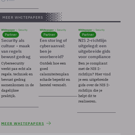
MEER WHITEPAPERS
Whitepaper
Security
Whitepaper
Security
Whitepaper
Security
Partner
Partner
Partner
Security als
Een storing of
NIS 2-richtlijn
cultuur - maak
cyberaanval:
uitgelegd: een
van regels
ben je
uitgebreide gids
bewust gedrag
voorbereid?
voor compliance
Cybersecurity
Ontdek hoe een
Ben je compliant
werkt pas echt als
goed
met de NIS 2-
regels, techniek en
calamiteitenplan
richtlijn? Hier vind
bewust gedrag
schade beperkt en
je een uitgebreide
samenkomen in de
herstel versnelt.
gids over de NIS 2-
dagelijkse
richtlijn die je
praktijk.
helpt dit te
realiseren.
MEER WHITEPAPERS