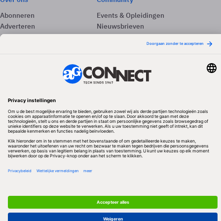
Abonneren
Events & Opleidingen
Adverteren
Nieuwsbrieven
Contact
Vacatures
Colofon
Whitepapers
Onze app
Privacyinstellingen
Volg ons
Redactionele partner
Algemene Voorwaarden & Copyrights
Privacy & Cookies