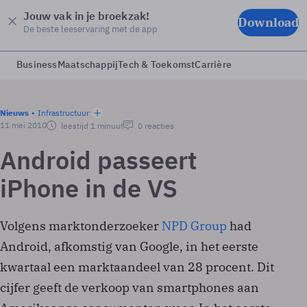
Jouw vak in je broekzak!
Download
De beste leeservaring met de app
Business
Maatschappij
Tech & Toekomst
Carrière
Nieuws
Infrastructuur
11 mei 2010
leestijd 1 minuut
0 reacties
Android passeert
iPhone in de VS
Volgens marktonderzoeker
NPD Group
had
Android, afkomstig van Google, in het eerste
kwartaal een marktaandeel van 28 procent. Dit
cijfer geeft de verkoop van smartphones aan