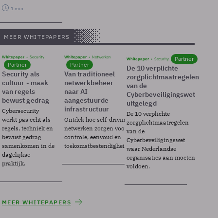
1 min
MEER WHITEPAPERS
Whitepaper
Security
Whitepaper
Netwerken
Partner
Whitepaper
Security
Partner
Partner
De 10 verplichte
Security als
Van traditioneel
zorgplichtmaatregelen
cultuur - maak
netwerkbeheer
van de
van regels
naar AI
Cyberbeveiligingswet
bewust gedrag
aangestuurde
uitgelegd
infrastructuur
Cybersecurity
De 10 verplichte
werkt pas echt als
Ontdek hoe self-driving
zorgplichtmaatregelen
regels, techniek en
netwerken zorgen voor
van de
bewust gedrag
controle, eenvoud en
Cyberbeveiligingswet
samenkomen in de
toekomstbestendigheid.
waar Nederlandse
dagelijkse
organisaties aan moeten
praktijk.
voldoen.
MEER WHITEPAPERS