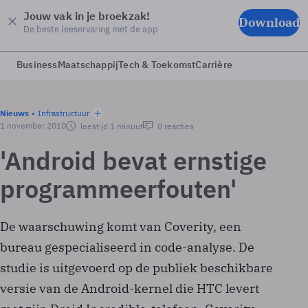
Jouw vak in je broekzak!
Download
De beste leeservaring met de app
Business
Maatschappij
Tech & Toekomst
Carrière
Nieuws
Infrastructuur
1 november 2010
leestijd 1 minuut
0 reacties
'Android bevat ernstige
programmeerfouten'
De waarschuwing komt van Coverity, een
bureau gespecialiseerd in code-analyse. De
studie is uitgevoerd op de publiek beschikbare
versie van de Android-kernel die HTC levert