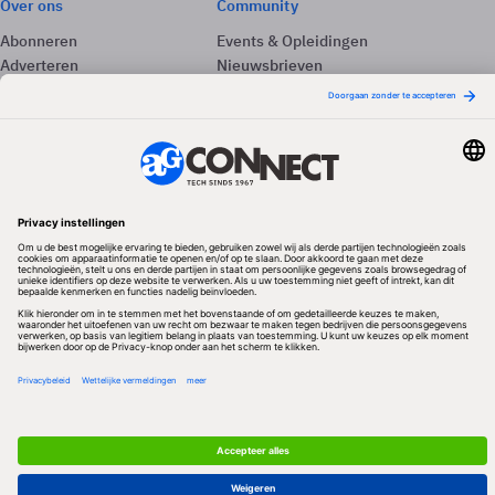
Over ons
Community
Abonneren
Events & Opleidingen
Adverteren
Nieuwsbrieven
Contact
Vacatures
Colofon
Whitepapers
Onze app
Privacyinstellingen
Volg ons
Redactionele partner
Algemene Voorwaarden & Copyrights
Privacy & Cookies