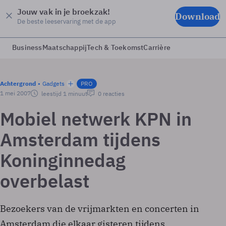
Jouw vak in je broekzak!
Download
De beste leeservaring met de app
Business
Maatschappij
Tech & Toekomst
Carrière
Achtergrond
Gadgets
PRO
1 mei 2007
leestijd 1 minuut
0 reacties
Mobiel netwerk KPN in
Amsterdam tijdens
Koninginnedag
overbelast
Bezoekers van de vrijmarkten en concerten in
Amsterdam die elkaar gisteren tijdens