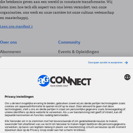
die betekenis geven aan een wereld in constante transformatie. Wij
laten zien hoe tech elk aspect van ons leven verandert, van onze
organisaties, ons werk en onze carrière tot onze cultuur, wetenschap
en maatschappij.
Lees ons manifest >
Over ons
Community
Abonneren
Events & Opleidingen
Adverteren
Nieuwsbrieven
Contact
Vacatures
Colofon
Whitepapers
Onze app
Privacyinstellingen
Volg ons
Redactionele partner