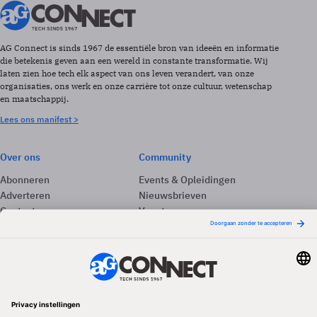
AG Connect is sinds 1967 de essentiële bron van ideeën en informatie
die betekenis geven aan een wereld in constante transformatie. Wij
laten zien hoe tech elk aspect van ons leven verandert, van onze
organisaties, ons werk en onze carrière tot onze cultuur, wetenschap
en maatschappij.
Lees ons manifest >
Over ons
Community
Abonneren
Events & Opleidingen
Adverteren
Nieuwsbrieven
Contact
Vacatures
Colofon
Whitepapers
Onze app
Privacyinstellingen
Volg ons