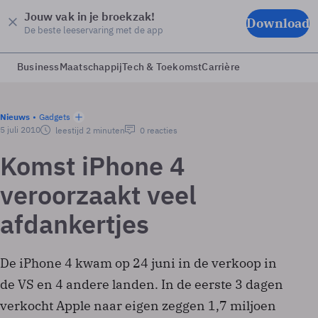
Jouw vak in je broekzak!
Download
De beste leeservaring met de app
Business
Maatschappij
Tech & Toekomst
Carrière
Nieuws
Gadgets
5 juli 2010
leestijd 2 minuten
0 reacties
Komst iPhone 4
veroorzaakt veel
afdankertjes
De iPhone 4 kwam op 24 juni in de verkoop in
de VS en 4 andere landen. In de eerste 3 dagen
verkocht Apple naar eigen zeggen 1,7 miljoen