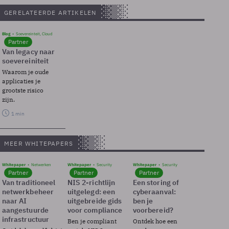
GERELATEERDE ARTIKELEN
Blog
Soevereinteit, Cloud
Partner
Van legacy naar
soevereiniteit
Waarom je oude
applicaties je
grootste risico
zijn.
1 min
MEER WHITEPAPERS
Whitepaper
Netwerken
Whitepaper
Security
Whitepaper
Security
Partner
Partner
Partner
Van traditioneel
NIS 2-richtlijn
Een storing of
netwerkbeheer
uitgelegd: een
cyberaanval:
naar AI
uitgebreide gids
ben je
aangestuurde
voor compliance
voorbereid?
infrastructuur
Ben je compliant
Ontdek hoe een