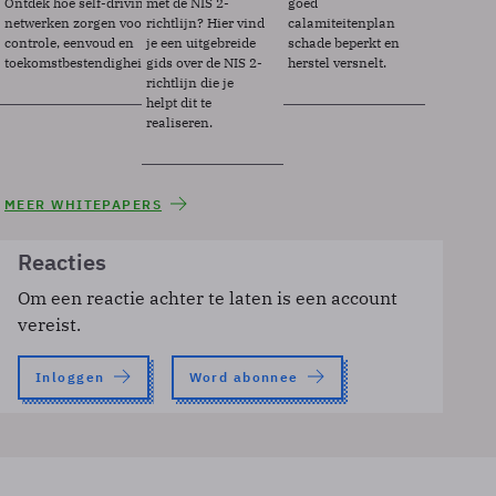
Ontdek hoe self-driving
met de NIS 2-
goed
netwerken zorgen voor
richtlijn? Hier vind
calamiteitenplan
controle, eenvoud en
je een uitgebreide
schade beperkt en
toekomstbestendigheid.
gids over de NIS 2-
herstel versnelt.
richtlijn die je
helpt dit te
realiseren.
MEER WHITEPAPERS
Reacties
Om een reactie achter te laten is een account
vereist.
Inloggen
Word abonnee