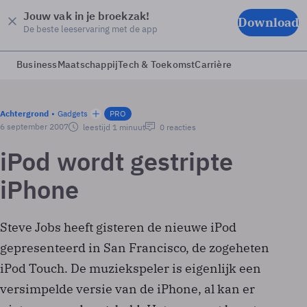
Jouw vak in je broekzak!
Download
De beste leeservaring met de app
Business
Maatschappij
Tech & Toekomst
Carrière
Achtergrond
Gadgets
PRO
6 september 2007
leestijd 1 minuut
0 reacties
iPod wordt gestripte
iPhone
Steve Jobs heeft gisteren de nieuwe iPod
gepresenteerd in San Francisco, de zogeheten
iPod Touch. De muziekspeler is eigenlijk een
versimpelde versie van de iPhone, al kan er