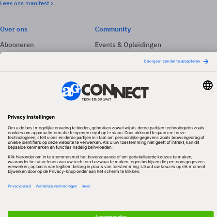
Lees ons manifest >
Over ons
Community
Abonneren
Events & Opleidingen
Adverteren
Nieuwsbrieven
Contact
Vacatures
Colofon
Whitepapers
Onze app
Privacyinstellingen
Volg ons
Redactionele partner
Algemene Voorwaarden & Copyrights