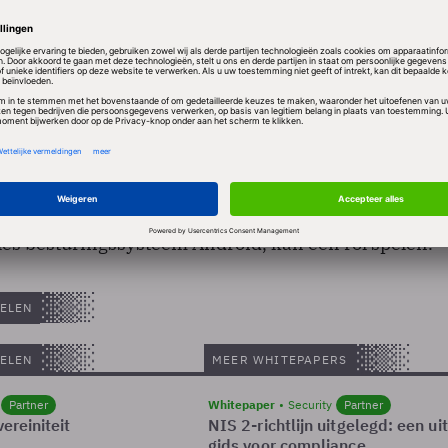
het vierde kwartaal maar liefst 8.7 miljoen exempla
s 18 procent meer dan in het voorafgaande kwartaal,
t als geheel groeide in diezelfde periode met 26 pr
 kwartaal van 2008 vertoonde de groeicurve van de i
kopers op nieuwe modellen. Ook de introductie van
ijkbare maar meer open ingerichte alternatieven, zoa
les besturingssysteem Android, kan een rol spelen.
ELEN
ELEN
MEER WHITEPAPERS
Partner
Whitepaper
Security
Partner
ereiniteit
NIS 2-richtlijn uitgelegd: een u
gids voor compliance