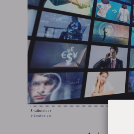
Shutterstock
© Shutterstock