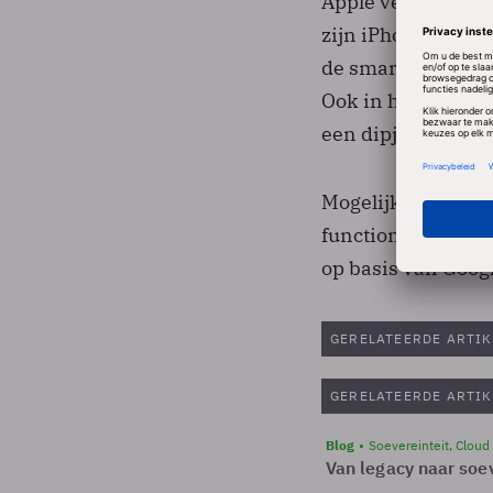
Apple verkocht in 
zijn iPhone. Dat i
de smartphonemark
Ook in het vierde
een dipje.
Mogelijk wachten 
functioneel vergel
op basis van Goog
GERELATEERDE ARTIK
GERELATEERDE ARTIK
Blog
Soevereinteit, Cloud
Van legacy naar soev