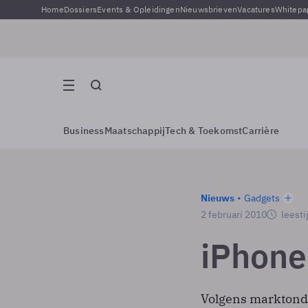
Home
Dossiers
Events & Opleidingen
Nieuwsbrieven
Vacatures
Whitepa
Business
Maatschappij
Tech & Toekomst
Carrière
Nieuws
Gadgets
2 februari 2010
leesti
iPhone
Volgens marktond