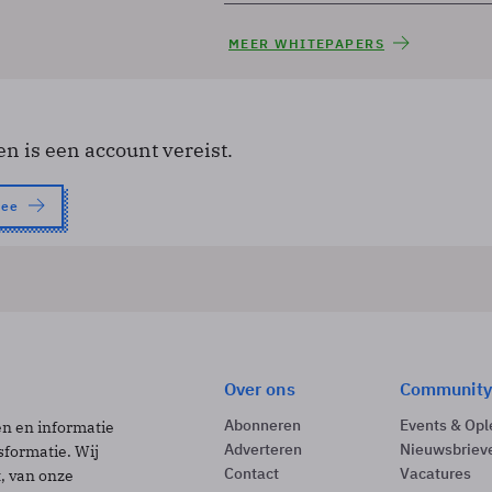
MEER WHITEPAPERS
en is een account vereist.
nee
Over ons
Community
Abonneren
Events & Opl
ën en informatie
Adverteren
Nieuwsbriev
sformatie. Wij
Contact
Vacatures
t, van onze