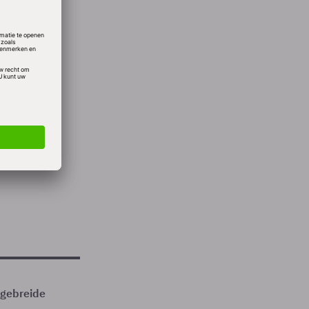
ren van
 maar
ocent.
Phone
ls die
itgebreide