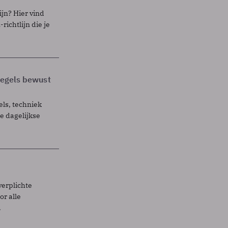
ijn? Hier vind
richtlijn die je
 regels bewust
els, techniek
 dagelijkse
verplichte
r alle
.