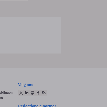
Volg ons
eidingen
en
Redactionele partner