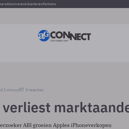
pers
Abonneren
Adverteren
Partners
jd 1 minuut
0 reacties
 verliest marktaand
erzoeker ABI groeien Apples iPhoneverkopen