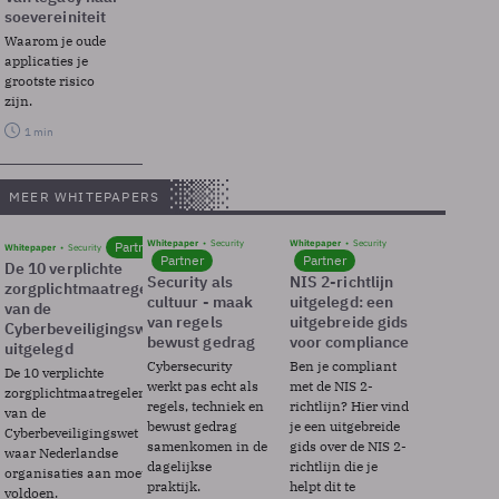
soevereiniteit
Waarom je oude
applicaties je
grootste risico
zijn.
1 min
MEER WHITEPAPERS
Whitepaper
Security
Whitepaper
Security
Partner
Whitepaper
Security
Partner
Partner
De 10 verplichte
Security als
NIS 2-richtlijn
zorgplichtmaatregelen
cultuur - maak
uitgelegd: een
van de
van regels
uitgebreide gids
Cyberbeveiligingswet
bewust gedrag
voor compliance
uitgelegd
Cybersecurity
Ben je compliant
De 10 verplichte
werkt pas echt als
met de NIS 2-
zorgplichtmaatregelen
regels, techniek en
richtlijn? Hier vind
van de
bewust gedrag
je een uitgebreide
Cyberbeveiligingswet
samenkomen in de
gids over de NIS 2-
waar Nederlandse
dagelijkse
richtlijn die je
organisaties aan moeten
praktijk.
helpt dit te
voldoen.