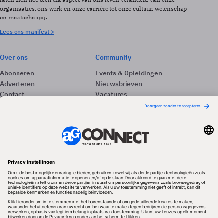
organisaties, ons werk en onze carrière tot onze cultuur, wetenschap
en maatschappij.
Lees ons manifest >
Over ons
Community
Abonneren
Events & Opleidingen
Adverteren
Nieuwsbrieven
Contact
Vacatures
Colofon
Whitepapers
Onze app
Privacyinstellingen
Volg ons
Redactionele partner