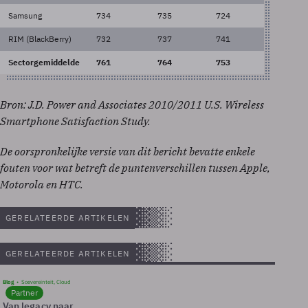
Samsung
734
735
724
RIM (BlackBerry)
732
737
741
Sectorgemiddelde
761
764
753
Bron: J.D. Power and Associates 2010/2011 U.S. Wireless
Smartphone Satisfaction Study.
De oorspronkelijke versie van dit bericht bevatte enkele
fouten voor wat betreft de puntenverschillen tussen Apple,
Motorola en HTC.
GERELATEERDE ARTIKELEN
GERELATEERDE ARTIKELEN
Blog
Soevereinteit, Cloud
Partner
Van legacy naar