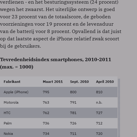
verdienen - en het besturingssysteem (24 procent)
wegen het zwaarst. Het uiterlijke ontwerp is goed
voor 23 procent van de totaalscore, de geboden
voorzieningen voor 19 procent en de levensduur
van de batterij voor 8 procent. Opvallend is dat juist
op dat laatste aspect de iPhone relatief zwak scoort
bij de gebruikers.
Tevredenheidsindex smartphones, 2010-2011
(max. = 1000)
Fabrikant
Maart 2011
Sept. 2010
April 2010
Apple (iPhone)
795
800
810
Motorola
763
791
n.b.
HTC
762
781
727
Palm
736
726
712
Nokia
734
711
720