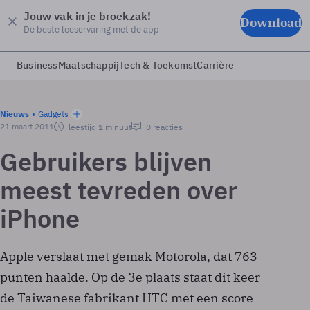
Jouw vak in je broekzak!
Download
De beste leeservaring met de app
Business
Maatschappij
Tech & Toekomst
Carrière
Nieuws
Gadgets
21 maart 2011
leestijd 1 minuut
0 reacties
Gebruikers blijven
meest tevreden over
iPhone
Apple verslaat met gemak Motorola, dat 763
punten haalde. Op de 3e plaats staat dit keer
de Taiwanese fabrikant HTC met een score