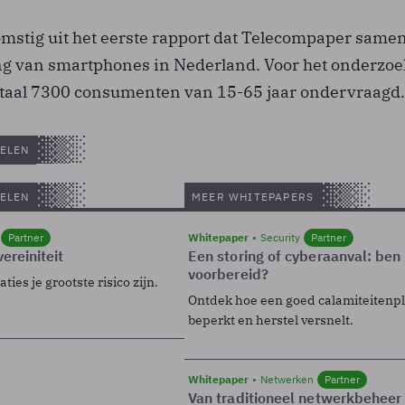
komstig uit het eerste rapport dat Telecompaper same
ng van smartphones in Nederland. Voor het onderzoe
rtaal 7300 consumenten van 15-65 jaar ondervraagd.
ELEN
ELEN
MEER WHITEPAPERS
Partner
Whitepaper
Security
Partner
ereiniteit
Een storing of cyberaanval: ben 
voorbereid?
ies je grootste risico zijn.
Ontdek hoe een goed calamiteitenp
beperkt en herstel versnelt.
Whitepaper
Netwerken
Partner
Van traditioneel netwerkbeheer