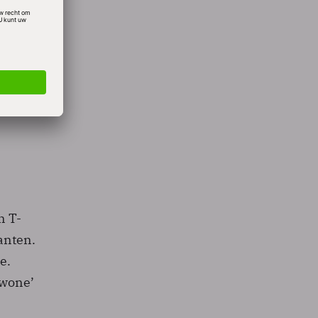
n
ste
roeid.
n T-
anten.
e.
ewone’