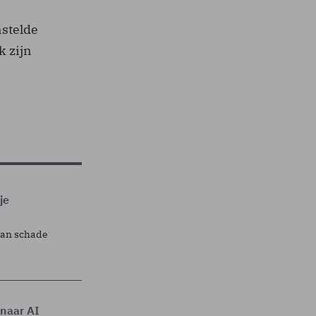
nstelde
k zijn
je
lan schade
 naar AI