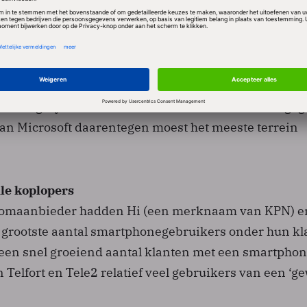
st gebruikte merk smartphone onder degenen met ee
paid). Bij de prepaidklanten heeft Samsung de groot
sturingssystemen is Android in 2010 het sterkst geg
n Microsoft daarentegen moest het meeste terrein
le koplopers
comaanbieder hadden Hi (een merknaam van KPN) e
et grootste aantal smartphonegebruikers onder hun kl
 een snel groeiend aantal klanten met een smartphon
Telfort en Tele2 relatief veel gebruikers van een ‘g