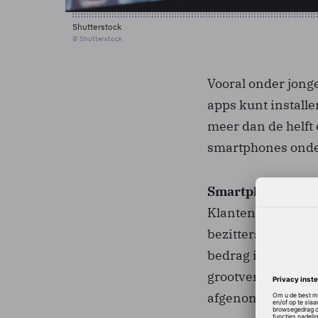
Shutterstock
© Shutterstock
Vooral onder jonge
apps kunt installe
meer dan de helft
smartphones onder
Smartphonebezitt
Klanten met een 
bezitters van een 
bedrag iets gedaal
grootverbruikers 
afgenomen.