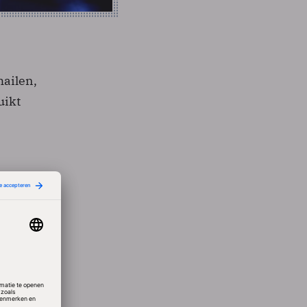
mailen,
uikt
n
ede
aantal
– is