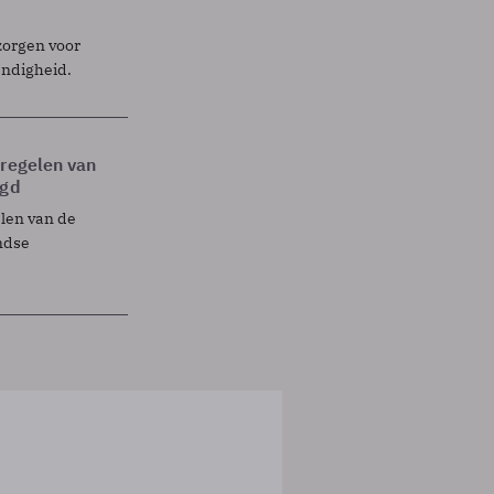
zorgen voor
endigheid.
tregelen van
egd
elen van de
ndse