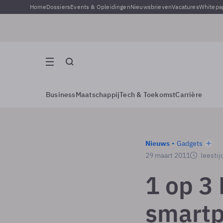
Home
Dossiers
Events & Opleidingen
Nieuwsbrieven
Vacatures
Whitepa
Business
Maatschappij
Tech & Toekomst
Carrière
Nieuws
Gadgets
29 maart 2011
leestij
1 op 3
smart