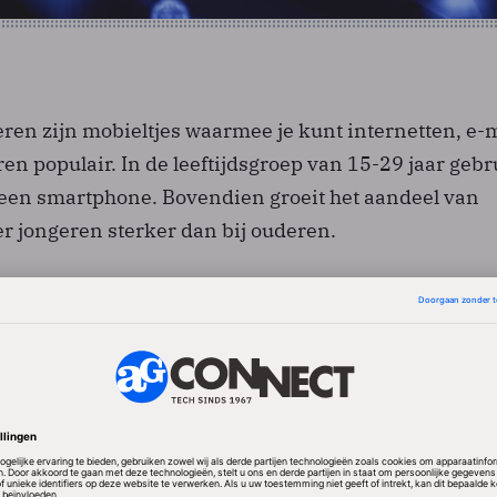
ren zijn mobieltjes waarmee je kunt internetten, e-
ren populair. In de leeftijdsgroep van 15-29 jaar gebr
 een smartphone. Bovendien groeit het aandeel van
 jongeren sterker dan bij ouderen.
ers besteden meer
smartphone besteden meer aan mobiele telefonie da
simpel toestel. Wel is het gemiddeld per maand best
d, aldus Telecompapier. Dat komt vooral doordat het 
– degenen die meer dan 80 euro per maand uitgeven 