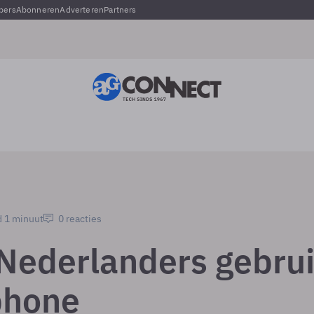
pers
Abonneren
Adverteren
Partners
d 1 minuut
0 reacties
 Nederlanders gebrui
phone