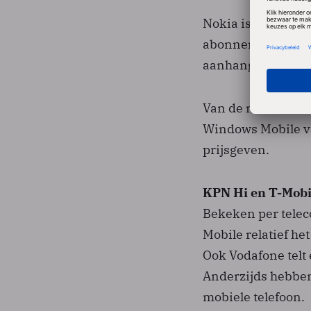
Nokia is het mee
abonnement (post-
aanhang.
Van de mobiele be
Windows Mobile va
prijsgeven.
KPN Hi en T-Mobi
Bekeken per tele
Mobile relatief h
Ook Vodafone telt
Anderzijds hebben 
mobiele telefoon.