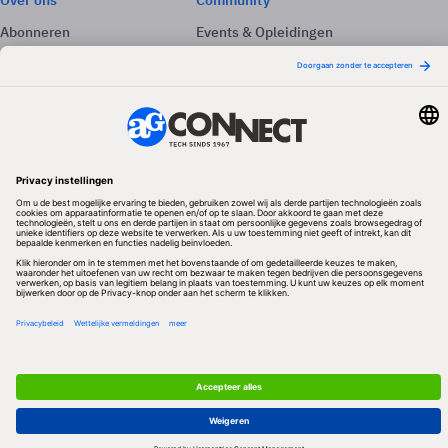
Over ons
Community
Abonneren
Events & Opleidingen
Adverteren
Nieuwsbrieven
Contact
Vacatures
Colofon
Whitepapers
Onze app
Privacyinstellingen
Volg ons
Redactionele partner
Algemene Voorwaarden & Copyrights
Privacy & Cookies