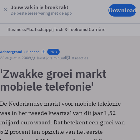
Jouw vak in je broekzak!
Download
De beste leeservaring met de app
Business
Maatschappij
Tech & Toekomst
Carrière
Achtergrond
Finance
PRO
22 augustus 2006
leestijd 1 minuut
0 reacties
'Zwakke groei markt
mobiele telefonie'
De Nederlandse markt voor mobiele telefonie
was in het tweede kwartaal van dit jaar 1,52
miljard euro waard. Dat betekent een groei van
5,2 procent ten opzichte van het eerste