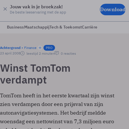
Jouw vak in je broekzak!
Download
De beste leeservaring met de app
Business
Maatschappij
Tech & Toekomst
Carrière
Achtergrond
Finance
PRO
23 april 2008
leestijd 2 minuten
0 reacties
Winst TomTom
verdampt
TomTom heeft in het eerste kwartaal zijn winst
zien verdampen door een prijsval van zijn
autonavigatiesystemen. Het bedrijf meldde
woensdag een nettowinst van 7,3 miljoen euro