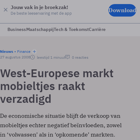
Jouw vak in je broekzak!
Download
De beste leeservaring met de app
Business
Maatschappij
Tech & Toekomst
Carrière
Nieuws
Finance
27 augustus 2008
leestijd 1 minuut
0 reacties
West-Europese markt
mobieltjes raakt
verzadigd
De economische situatie blijft de verkoop van
mobieltjes echter negatief beïnvloeden, zowel
in ‘volwassen’ als in ‘opkomende’ markten.