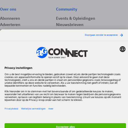
Over ons
Community
Abonneren
Events & Opleidingen
Adverteren
Nieuwsbrieven
Contact
Vacatures
Colofon
Whitepapers
Onze app
Privacyinstellingen
Volg ons
Redactionele partner
Algemene Voorwaarden & Copyrights
Privacy & Cookies