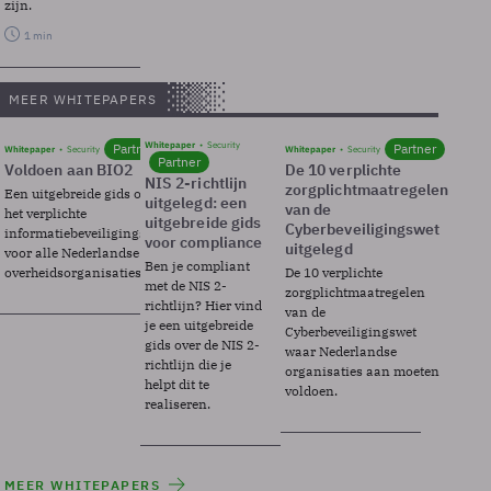
zijn.
1 min
MEER WHITEPAPERS
Whitepaper
Security
Partner
Partner
Whitepaper
Security
Whitepaper
Security
Partner
Voldoen aan BIO2
De 10 verplichte
NIS 2-richtlijn
zorgplichtmaatregelen
Een uitgebreide gids over BIO2,
uitgelegd: een
van de
het verplichte
uitgebreide gids
Cyberbeveiligingswet
informatiebeveiligingsframework
voor compliance
uitgelegd
voor alle Nederlandse
Ben je compliant
overheidsorganisaties.
De 10 verplichte
met de NIS 2-
zorgplichtmaatregelen
richtlijn? Hier vind
van de
je een uitgebreide
Cyberbeveiligingswet
gids over de NIS 2-
waar Nederlandse
richtlijn die je
organisaties aan moeten
helpt dit te
voldoen.
realiseren.
MEER WHITEPAPERS